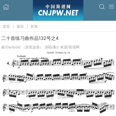
首页
器乐
长笛
二十首练习曲作品132号之4
曲/Garibold （加里波第） 演唱(奏)/ 来源/简谱网