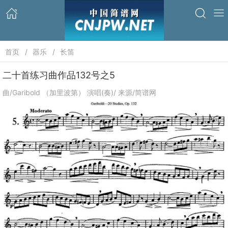
首页
器乐
长笛
二十首练习曲作品132号之5
曲/Garibold （加里波第） 演唱(奏)/ 来源/简谱网