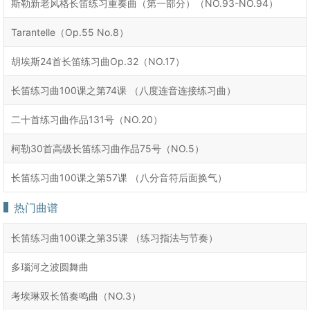
斯勒新老风格长笛练习重奏曲（第一部分）（NO.93-NO.94）
Tarantelle（Op.55 No.8）
胡埃斯24首长笛练习曲Op.32（NO.17）
长笛练习曲100课之第74课 （八度连音连接练习曲）
二十首练习曲作品131号（NO.20）
柯勒30首高级长笛练习曲作品75号（NO.5）
长笛练习曲100课之第57课 （八分音符后面换气）
热门曲谱
长笛练习曲100课之第35课 （练习指法与节奏）
多瑙河之波圆舞曲
考埃琳双长笛奏鸣曲（NO.3）