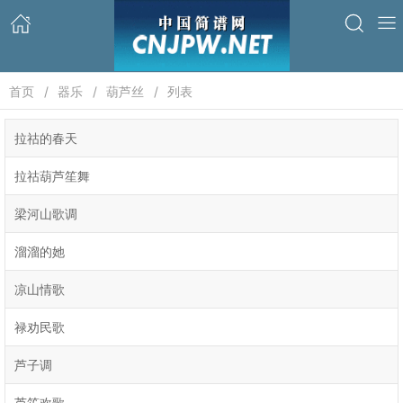
首页
器乐
葫芦丝
列表
拉祜的春天
拉祜葫芦笙舞
梁河山歌调
溜溜的她
凉山情歌
禄劝民歌
芦子调
芦笙欢歌