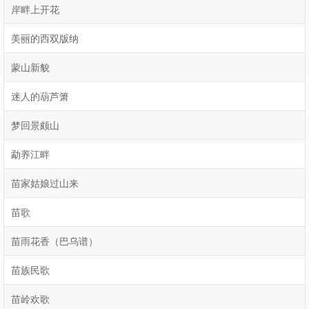
岸畔上开花
美丽的西双版纳
蒙山新貌
迷人的葫芦箫
梦回景颇山
勐养江畔
苗家姑娘过山来
苗歌
苗雨花香（巴乌谱）
苗族民歌
苗岭欢歌