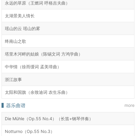
永远的草原（王燃词 呼格吉夫曲）
太湖景美人情长
瑶山的云 瑶山的雾
终南山之歌
塔里木河畔的姑娘（陈锡文词 方鸿学曲）
中华情（徐而缓词 孟美璋曲）
浙江故事
太阳和国旗（余致迪词 农生乐曲）
器乐曲谱
more
Die Mühle（Op.55 No.4）（长笛+钢琴伴奏）
Notturno（Op.55 No.3）