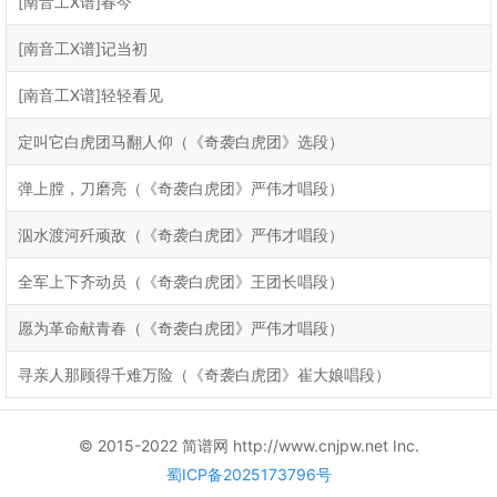
[南音工X谱]春今
[南音工X谱]记当初
[南音工X谱]轻轻看见
定叫它白虎团马翻人仰（《奇袭白虎团》选段）
弹上膛，刀磨亮（《奇袭白虎团》严伟才唱段）
泅水渡河歼顽敌（《奇袭白虎团》严伟才唱段）
全军上下齐动员（《奇袭白虎团》王团长唱段）
愿为革命献青春（《奇袭白虎团》严伟才唱段）
寻亲人那顾得千难万险（《奇袭白虎团》崔大娘唱段）
© 2015-2022 简谱网 http://www.cnjpw.net Inc.
蜀ICP备2025173796号