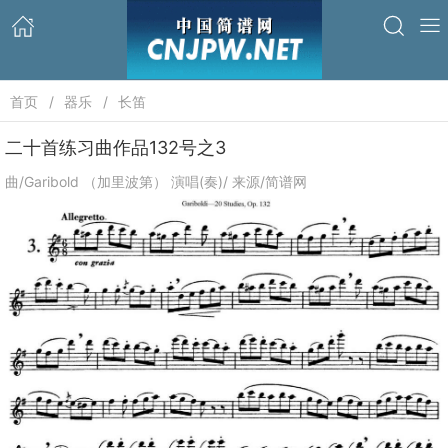
首页
器乐
长笛
二十首练习曲作品132号之3
曲/Garibold （加里波第） 演唱(奏)/ 来源/简谱网