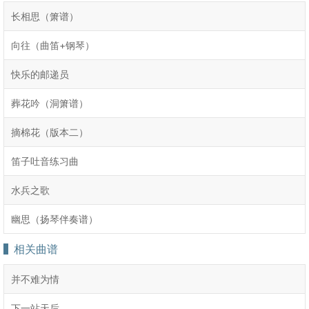
长相思（箫谱）
向往（曲笛+钢琴）
快乐的邮递员
葬花吟（洞箫谱）
摘棉花（版本二）
笛子吐音练习曲
水兵之歌
幽思（扬琴伴奏谱）
相关曲谱
并不难为情
下一站天后