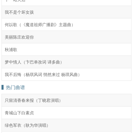
我不是个坏女孩
何以歌（《魔道祖师广播剧》主题曲）
美丽陈庄欢迎你
秋浦歌
梦中情人（卞巴单孜词 译多曲）
我不后悔（杨琪风词 悄然来过 杨琪风曲）
热门曲谱
只留清香春来报（丁晓君演唱）
青城山下白素贞
绿色军衣（耿为华演唱）