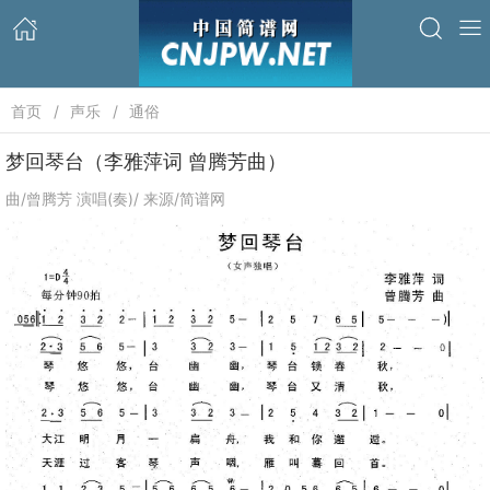
首页
声乐
通俗
梦回琴台（李雅萍词 曾腾芳曲）
曲/曾腾芳 演唱(奏)/ 来源/简谱网