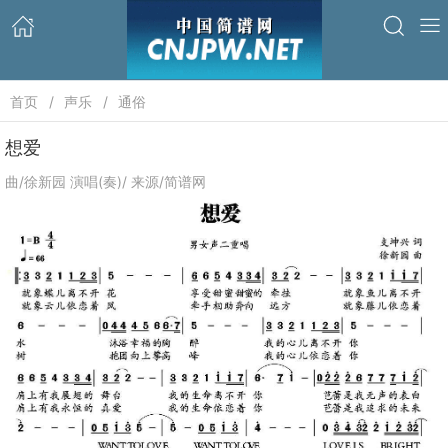
首页
声乐
通俗
想爱
曲/徐新园 演唱(奏)/ 来源/简谱网