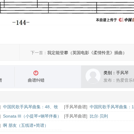
下一首：
我定能登攀（英国电影《柔情怜意》插曲）
类别：
手风琴
谱
曲谱纠错
发布：热爱音乐8
]
中国民歌手风琴曲集：48、牧
[
手风琴曲谱
]
中国民歌手风琴曲集：1
芽五更
]
Sonata III（小提琴+钢琴伴奏）
[
手风琴曲谱
]
比尔·贝利
]
啊 朋友（五线谱+简谱）