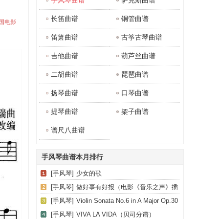
手风琴曲谱
萨克斯曲谱
长笛曲谱
铜管曲谱
英国电影
笛箫曲谱
古筝古琴曲谱
吉他曲谱
葫芦丝曲谱
二胡曲谱
琵琶曲谱
扬琴曲谱
口琴曲谱
提琴曲谱
架子曲谱
谱尺八曲谱
手风琴曲谱本月排行
[手风琴]
少女的歌
[手风琴]
做好事有好报（电影《音乐之声》插
曲）
[手风琴]
Violin Sonata No.6 in A Major Op.30
No.1（小提琴+钢琴伴奏）
[手风琴]
VIVA LA VIDA（贝司分谱）