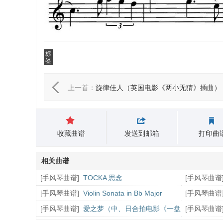
标
签
上一首：
旋律佳人（英国电影《两小无猜》插曲）
收藏曲谱
发送到邮箱
打印曲
相关曲谱
[
手风琴曲谱
]
TOCKA 思念
[
手风琴曲谱
歌
[
手风琴曲谱
]
Violin Sonata in Bb Major
[
手风琴曲谱
K.570
[
手风琴曲谱
]
爱之梦（中、日合拍电影《一盘
[
手风琴曲谱