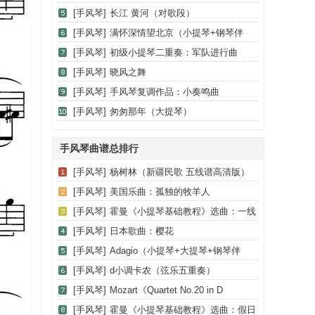
[手风琴]
长江 黄河（对歌段）
[手风琴]
满怀深情望北京（小提琴+钢琴伴
奏）
[手风琴]
初级小提琴二重奏：军队进行曲
[手风琴]
晓风之舞
[手风琴]
手风琴复调作品：小奏鸣曲
[手风琴]
匆匆那年（大提琴）
手风琴曲谱总排行
[手风琴]
杨树林（新疆民歌 五线谱高清版）
[手风琴]
美国乐曲：孤独的牧羊人
[手风琴]
霍曼《小提琴基础教程》选曲：一线
希望（二重奏）
[手风琴]
日本歌曲：樱花
[手风琴]
Adagio（小提琴+大提琴+钢琴伴
奏、T.Albinoni作曲版）
[手风琴]
d小调卡农（弦乐五重奏）
[手风琴]
Mozart《Quartet No.20 in D
Major,K.499》（Viola分谱）
[手风琴]
霍曼《小提琴基础教程》选曲：假日