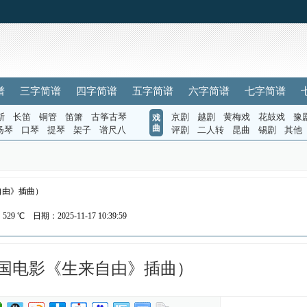
谱
三字简谱
四字简谱
五字简谱
六字简谱
七字简谱
斯
长笛
铜管
笛箫
古筝古琴
京剧
越剧
黄梅戏
花鼓戏
豫
戏
曲
扬琴
口琴
提琴
架子
谱尺八
评剧
二人转
昆曲
锡剧
其他
自由》插曲）
：
529 ℃
日期：2025-11-17 10:39:59
国电影《生来自由》插曲）