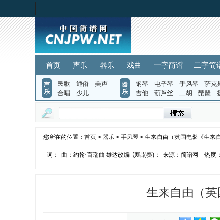
首页
声乐
器乐
戏曲
一字简谱
二字简
民歌
通俗
美声
钢琴
电子琴
手风琴
萨克
声
器
乐
乐
合唱
少儿
吉他
葫芦丝
二胡
琵琶
您所在的位置：
首页
>
器乐
>
手风琴
> 生来自由（英国电影《生来
词：
曲：约翰·百瑞曲 雄达改编
演唱(奏)：
来源：简谱网
热度
生来自由（英