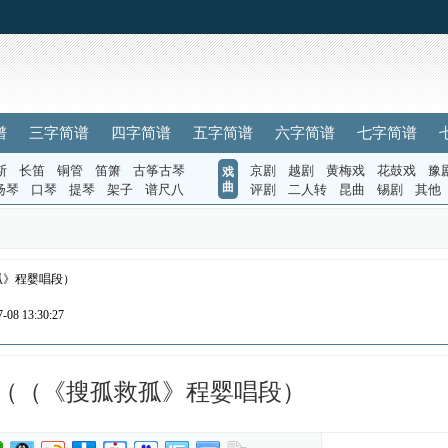
谱
三字简谱
四字简谱
五字简谱
六字简谱
七字简谱
斯
长笛
铜管
笛箫
古筝古琴
京剧
越剧
黄梅戏
花鼓戏
豫
戏
曲
扬琴
口琴
提琴
架子
谱尺八
评剧
二人转
昆曲
锡剧
其他
孤》程婴唱段）
08 13:30:27
（（《搜孤救孤》程婴唱段）