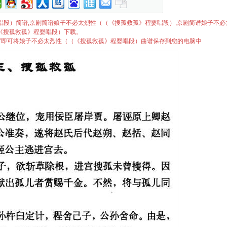
》程婴唱段）简谱,京剧简谱娘子不必太烈性（（《搜孤救孤》程婴唱段）,京剧简谱娘子不
《搜孤救孤》程婴唱段）下载。
..”即可将娘子不必太烈性（（《搜孤救孤》程婴唱段）曲谱保存到您的电脑中