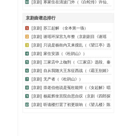
（京剧《女起解》选段、琴谱）
[京剧]
寒家住在清波门外（《白蛇传》许仙、
白素贞唱段）
京剧曲谱总排行
[京剧]
苏三起解 （全本第一场）
[京剧]
谢瑶环深宫九年整（京剧剧目《谢瑶
环》杜近芳演唱）
[京剧]
只说是杨衙内又来搅乱（《望江亭》选
段、谭记儿唱段）
[京剧]
家住安源（《杜鹃山》）
[京剧]
三家店中上枷刑（《三家店》选段、秦
琼唱段）
[京剧]
自从我随大王东征西战（《霸王别姬》
选段、琴谱）
[京剧]
无产者（《杜鹃山》）
[京剧]
崇老伯他说是冤枉能辩（《女起解》唱
段、琴谱）（恒流星制谱版）
[京剧]
杨延辉坐宫院自思自叹（京剧《四郎探
母·坐宫》杨延辉唱）
[京剧]
听谯楼打罢了初更鼓响（《望儿楼》陈
幼玲演唱、老骥李记谱版）