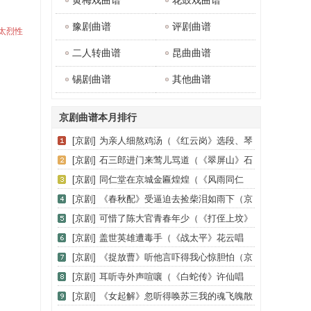
黄梅戏曲谱
花鼓戏曲谱
豫剧曲谱
评剧曲谱
必太烈性
二人转曲谱
昆曲曲谱
锡剧曲谱
其他曲谱
京剧曲谱本月排行
[京剧]
为亲人细熬鸡汤（《红云岗》选段、琴
谱）
[京剧]
石三郎进门来莺儿骂道（《翠屏山》石
秀唱段）
[京剧]
同仁堂在京城金匾煌煌（《风雨同仁
堂》乐徐氏唱段、琴谱）
[京剧]
《春秋配》受逼迫去捡柴泪如雨下（京
剧《春秋配》选段、琴谱）
[京剧]
可惜了陈大官青春年少（《打侄上坟》
陈伯愚、安人唱段）
[京剧]
盖世英雄遭毒手（《战太平》花云唱
段）
[京剧]
《捉放曹》听他言吓得我心惊胆怕（京
剧《捉放曹》选段、琴谱）
[京剧]
耳听寺外声喧嚷（《白蛇传》许仙唱
段）
[京剧]
《女起解》忽听得唤苏三我的魂飞魄散