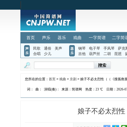
首页
声乐
器乐
戏曲
一字简谱
二字简
民歌
通俗
美声
钢琴
电子琴
手风琴
萨克
声
器
乐
乐
合唱
少儿
吉他
葫芦丝
二胡
琵琶
您所在的位置：
首页
>
戏曲
>
京剧
> 娘子不必太烈性（（《搜孤救
词：
曲：
演唱(奏)：
来源：简谱网
热度：
23 ℃
日期：2026-07-
娘子不必太烈性