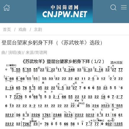
首页
戏曲
京剧
登层台望家乡躬身下拜（《苏武牧羊》选段）
曲/ 演唱(奏)/ 来源/简谱网