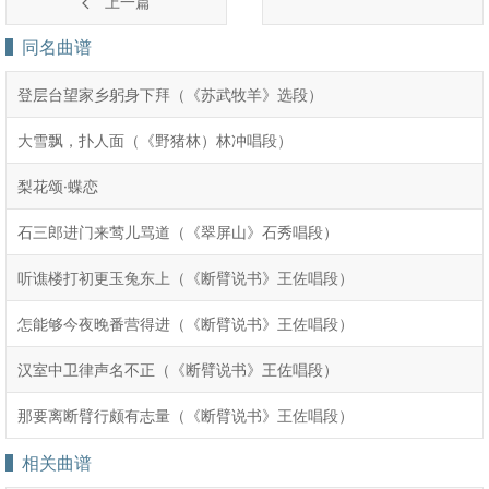
上一篇
同名曲谱
登层台望家乡躬身下拜（《苏武牧羊》选段）
大雪飘，扑人面（《野猪林）林冲唱段）
梨花颂·蝶恋
石三郎进门来莺儿骂道（《翠屏山》石秀唱段）
听谯楼打初更玉兔东上（《断臂说书》王佐唱段）
怎能够今夜晚番营得进（《断臂说书》王佐唱段）
汉室中卫律声名不正（《断臂说书》王佐唱段）
那要离断臂行颇有志量（《断臂说书》王佐唱段）
相关曲谱