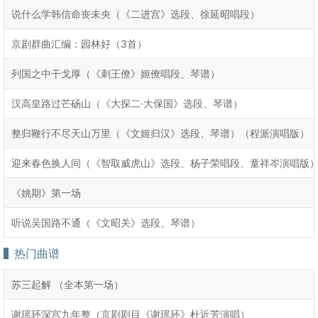
说什么学韩信命丧未央（《二进宫》选段、徐延昭唱段）
京剧群曲汇编：园林好（3首）
列国之中干戈厚（《刺王僚》姬僚唱段、琴谱）
汉高皇路过芒砀山（《大探二·大保国》选段、琴谱）
整归鞭行不尽天山万里（《文姬归汉》选段、琴谱）（程派演唱版）
迎来春色换人间（《智取威虎山》选段、杨子荣唱段、童祥岑演唱版
《姚期》第一场
听说吴国路不通（《文昭关》选段、琴谱）
热门曲谱
苏三起解 （全本第一场）
谢瑶环深宫九年整（京剧剧目《谢瑶环》杜近芳演唱）