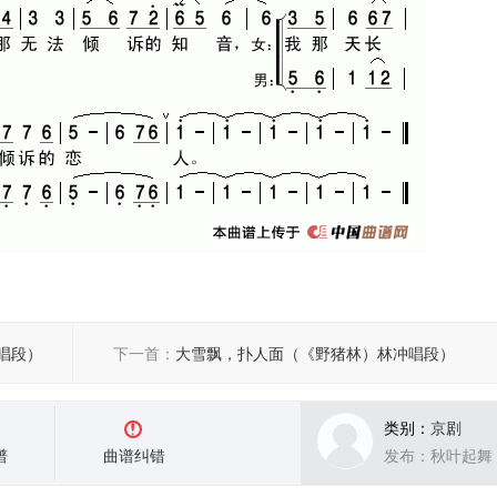
唱段）
下一首：
大雪飘，扑人面（《野猪林）林冲唱段）
类别：
京剧
谱
曲谱纠错
发布：秋叶起舞