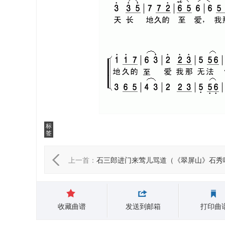
标
签
上一首：
石三郎进门来莺儿骂道（《翠屏山》石秀
收藏曲谱
发送到邮箱
打印曲