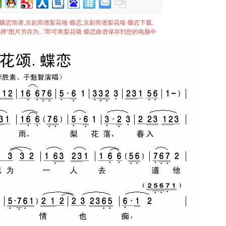
梨花颂·蝶恋简谱,京剧简谱梨花颂·蝶恋,京剧简谱梨花颂·蝶恋下载。
“图片另存为...”即可将梨花颂·蝶恋曲谱保存到您的电脑中