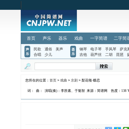
首页
声乐
器乐
戏曲
一字简谱
二字简
民歌
通俗
美声
钢琴
电子琴
手风琴
萨克
声
器
乐
乐
合唱
少儿
吉他
葫芦丝
二胡
琵琶
您所在的位置：
首页
>
戏曲
>
京剧
> 梨花颂·蝶恋
词：
曲：
演唱(奏)：李胜素、于魁智
来源：简谱网
热度：
138 