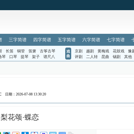
谱
三字简谱
四字简谱
五字简谱
六字简谱
七字简谱
斯
长笛
铜管
笛箫
古筝古琴
京剧
越剧
黄梅戏
花鼓戏
豫
戏
曲
扬琴
口琴
提琴
架子
谱尺八
评剧
二人转
昆曲
锡剧
其他
℃
日期：2026-07-08 13:30:20
梨花颂·蝶恋