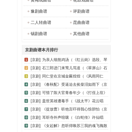
黄梅戏曲谱
花鼓戏曲谱
豫剧曲谱
评剧曲谱
二人转曲谱
昆曲曲谱
锡剧曲谱
其他曲谱
京剧曲谱本月排行
[京剧]
为亲人细熬鸡汤（《红云岗》选段、琴
谱）
[京剧]
石三郎进门来莺儿骂道（《翠屏山》石
秀唱段）
[京剧]
同仁堂在京城金匾煌煌（《风雨同仁
堂》乐徐氏唱段、琴谱）
[京剧]
《春秋配》受逼迫去捡柴泪如雨下（京
剧《春秋配》选段、琴谱）
[京剧]
可惜了陈大官青春年少（《打侄上坟》
陈伯愚、安人唱段）
[京剧]
盖世英雄遭毒手（《战太平》花云唱
段）
[京剧]
《捉放曹》听他言吓得我心惊胆怕（京
剧《捉放曹》选段、琴谱）
[京剧]
耳听寺外声喧嚷（《白蛇传》许仙唱
段）
[京剧]
《女起解》忽听得唤苏三我的魂飞魄散