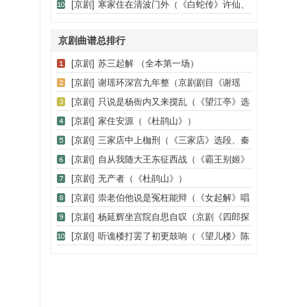
（京剧《女起解》选段、琴谱）
[京剧]
寒家住在清波门外（《白蛇传》许仙、
白素贞唱段）
京剧曲谱总排行
[京剧]
苏三起解 （全本第一场）
[京剧]
谢瑶环深宫九年整（京剧剧目《谢瑶
环》杜近芳演唱）
[京剧]
只说是杨衙内又来搅乱（《望江亭》选
段、谭记儿唱段）
[京剧]
家住安源（《杜鹃山》）
[京剧]
三家店中上枷刑（《三家店》选段、秦
琼唱段）
[京剧]
自从我随大王东征西战（《霸王别姬》
选段、琴谱）
[京剧]
无产者（《杜鹃山》）
[京剧]
崇老伯他说是冤枉能辩（《女起解》唱
段、琴谱）（恒流星制谱版）
[京剧]
杨延辉坐宫院自思自叹（京剧《四郎探
母·坐宫》杨延辉唱）
[京剧]
听谯楼打罢了初更鼓响（《望儿楼》陈
幼玲演唱、老骥李记谱版）