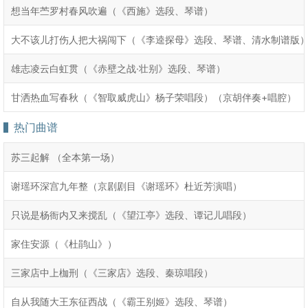
想当年苎罗村春风吹遍（《西施》选段、琴谱）
大不该儿打伤人把大祸闯下（《李逵探母》选段、琴谱、清水制谱版
雄志凌云白虹贯（《赤壁之战·壮别》选段、琴谱）
甘洒热血写春秋（《智取威虎山》杨子荣唱段）（京胡伴奏+唱腔）
热门曲谱
苏三起解 （全本第一场）
谢瑶环深宫九年整（京剧剧目《谢瑶环》杜近芳演唱）
只说是杨衙内又来搅乱（《望江亭》选段、谭记儿唱段）
家住安源（《杜鹃山》）
三家店中上枷刑（《三家店》选段、秦琼唱段）
自从我随大王东征西战（《霸王别姬》选段、琴谱）