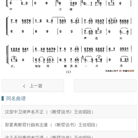
上一篇
同名曲谱
汉室中卫律声名不正（《断臂说书》王佐唱段）
那要离断臂行颇有志量（《断臂说书》王佐唱段）
这几天到番营有巧遇（《断臂说书》王佐唱段）