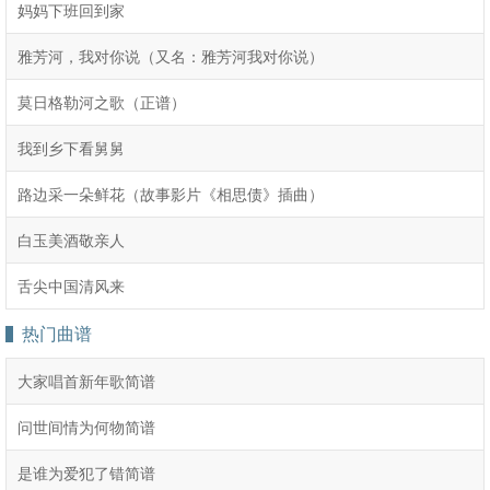
妈妈下班回到家
雅芳河，我对你说（又名：雅芳河我对你说）
莫日格勒河之歌（正谱）
我到乡下看舅舅
路边采一朵鲜花（故事影片《相思债》插曲）
白玉美酒敬亲人
舌尖中国清风来
热门曲谱
大家唱首新年歌简谱
问世间情为何物简谱
是谁为爱犯了错简谱