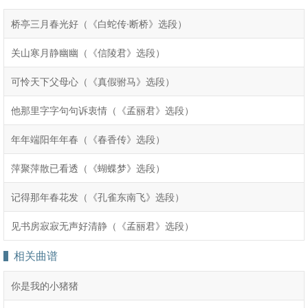
桥亭三月春光好（《白蛇传·断桥》选段）
关山寒月静幽幽（《信陵君》选段）
可怜天下父母心（《真假驸马》选段）
他那里字字句句诉衷情（《孟丽君》选段）
年年端阳年年春（《春香传》选段）
萍聚萍散已看透（《蝴蝶梦》选段）
记得那年春花发（《孔雀东南飞》选段）
见书房寂寂无声好清静（《孟丽君》选段）
相关曲谱
你是我的小猪猪