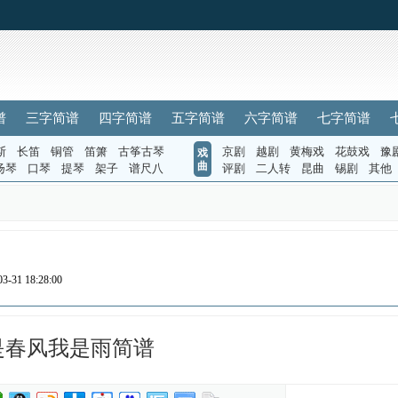
谱
三字简谱
四字简谱
五字简谱
六字简谱
七字简谱
斯
长笛
铜管
笛箫
古筝古琴
京剧
越剧
黄梅戏
花鼓戏
豫
戏
曲
扬琴
口琴
提琴
架子
谱尺八
评剧
二人转
昆曲
锡剧
其他
-31 18:28:00
是春风我是雨简谱