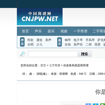
首页
声乐
器乐
戏曲
一字简谱
二字简
民歌
通俗
美声
钢琴
电子琴
手风琴
萨克
声
器
乐
乐
合唱
少儿
吉他
葫芦丝
二胡
琵琶
您所在的位置：
首页
>
七字简谱
> 你是春风我是雨简谱
词：
曲：
演唱(奏)：
来源：简谱网
热度：
948 ℃
日期：2009-03
你