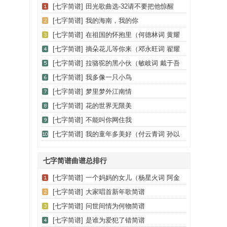
[七字简谱]
田光歌曲选-32请不要把他惊醒
[七字简谱]
我的海南，我的你
[七字简谱]
在祖国的怀抱里（何德林词 黄耀
国曲）
[七字简谱]
摘朵花儿等你来（邓永旺词 翟耀
庆曲）
[七字简谱]
拉骆驼的黑小伙（敏岐词 戴于吾
曲）
[七字简谱]
我多像一只小鸟
[七字简谱]
梦里梦外江南情
[七字简谱]
花的世界无限美
[七字简谱]
不能叫你网住我
[七字简谱]
我的童年多美好（付云青词 孙以
鸣曲）
七字简谱曲谱总排行
[七字简谱]
一个妈妈的女儿（杨星火词 阿金
曲）
[七字简谱]
大家唱首新年歌简谱
[七字简谱]
问世间情为何物简谱
[七字简谱]
是谁为爱犯了错简谱