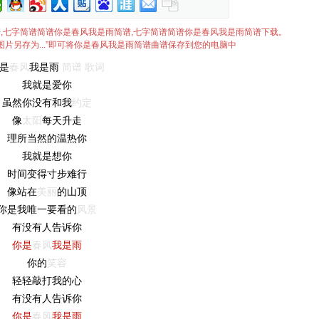
简谱简谱,七字简谱简谱你是春风我是雨简谱,七字简谱简谱你是春风我是雨简谱下载。
图片另存为...”即可将你是春风我是雨简谱曲谱保存到您的电脑中
是
春风
我是雨
简谱
歌词
我就是爱你
虽然你没有和我
约定
像
太阳
每天升走
理所当然的温热你
我就是想你
时间变得寸步难行
像站在
美丽
的山顶
你是我唯一要看的
风景
有没有人告诉你
你是
春风
我是雨
你的
笑容
轻轻敲打我的心
有没有人告诉你
你是
春风
我是雨