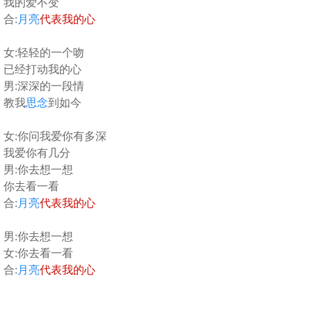
我的爱不变
合:
月亮
代表我的心
女:轻轻的一个吻
已经打动我的心
男:深深的一段情
教我
思念
到如今
女:你问我爱你有多深
我爱你有几分
男:你去想一想
你去看一看
合:
月亮
代表我的心
男:你去想一想
女:你去看一看
合:
月亮
代表我的心