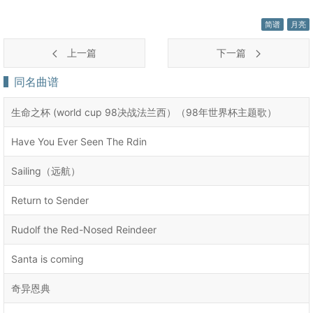
简谱
月亮
上一篇
下一篇
同名曲谱
生命之杯 (world cup 98决战法兰西）（98年世界杯主题歌）
Have You Ever Seen The Rdin
Sailing（远航）
Return to Sender
Rudolf the Red-Nosed Reindeer
Santa is coming
奇异恩典