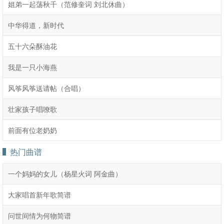
姐弟一起荡秋千（范修奎词 刘北休曲）
中华得道，新时代
五十六朵酥油花
我是一只小海燕
风筝风筝送请帖（合唱）
壮家孩子唱嘹歌
前面有位老奶奶
热门曲谱
一个妈妈的女儿（杨星火词 阿金曲）
大家唱首新年歌简谱
问世间情为何物简谱