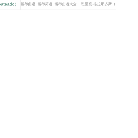
pateado）
钢琴曲谱_钢琴简谱_钢琴曲谱大全
恩里克·格拉那多斯（Enrique Gran