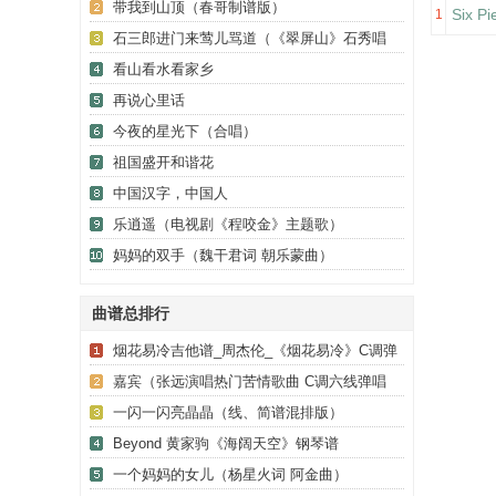
带我到山顶（春哥制谱版）
Six 
1
石三郎进门来莺儿骂道（《翠屏山》石秀唱
段）
看山看水看家乡
再说心里话
今夜的星光下（合唱）
祖国盛开和谐花
中国汉字，中国人
乐逍遥（电视剧《程咬金》主题歌）
妈妈的双手（魏干君词 朝乐蒙曲）
曲谱总排行
烟花易冷吉他谱_周杰伦_《烟花易冷》C调弹
唱谱_高清六线谱
嘉宾（张远演唱热门苦情歌曲 C调六线弹唱
谱）
一闪一闪亮晶晶（线、简谱混排版）
Beyond 黄家驹《海阔天空》钢琴谱
一个妈妈的女儿（杨星火词 阿金曲）