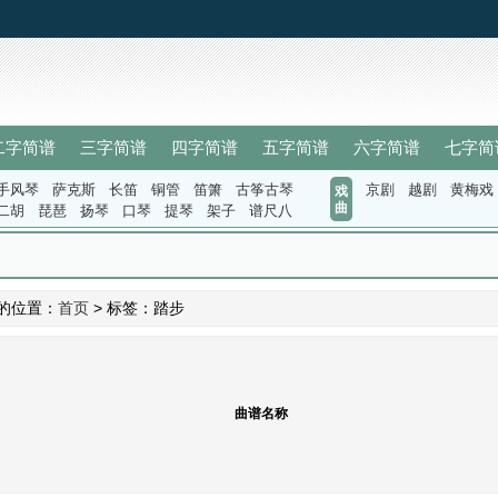
二字简谱
三字简谱
四字简谱
五字简谱
六字简谱
七字简
手风琴
萨克斯
长笛
铜管
笛箫
古筝古琴
京剧
越剧
黄梅戏
戏
曲
二胡
琵琶
扬琴
口琴
提琴
架子
谱尺八
的位置：
首页
> 标签：踏步
曲谱名称