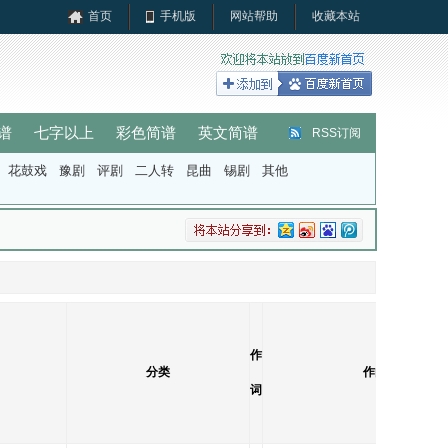
首页
手机版
网站帮助
收藏本站
谱
七字以上
彩色简谱
英文简谱
RSS订阅
花鼓戏
豫剧
评剧
二人转
昆曲
锡剧
其他
作
分类
作曲
词