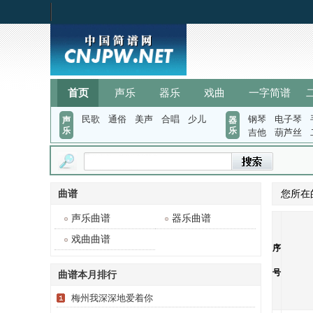
首页
声乐
器乐
戏曲
一字简谱
民歌
通俗
美声
合唱
少儿
钢琴
电子琴
声
器
乐
乐
吉他
葫芦丝
曲谱
您所在
声乐曲谱
器乐曲谱
戏曲曲谱
序
号
曲谱本月排行
梅州我深深地爱着你