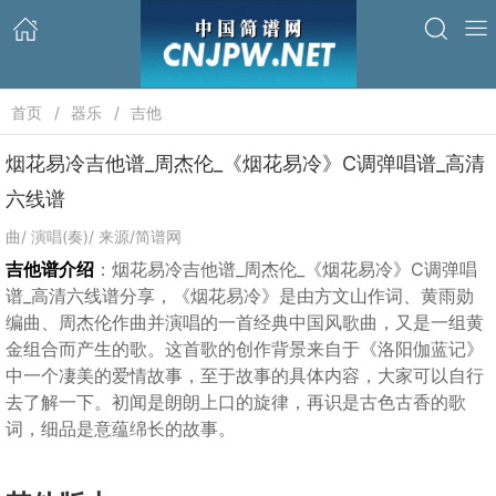
首页
器乐
吉他
烟花易冷吉他谱_周杰伦_《烟花易冷》C调弹唱谱_高清
六线谱
曲/ 演唱(奏)/ 来源/简谱网
吉他谱介绍
：烟花易冷吉他谱_周杰伦_《烟花易冷》C调弹唱
谱_高清六线谱分享，《烟花易冷》是由方文山作词、黄雨勋
编曲、周杰伦作曲并演唱的一首经典中国风歌曲，又是一组黄
金组合而产生的歌。这首歌的创作背景来自于《洛阳伽蓝记》
中一个凄美的爱情故事，至于故事的具体内容，大家可以自行
去了解一下。初闻是朗朗上口的旋律，再识是古色古香的歌
词，细品是意蕴绵长的故事。