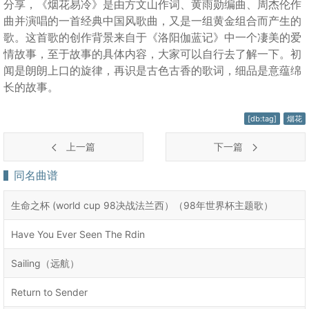
分享，《烟花易冷》是由方文山作词、黄雨勋编曲、周杰伦作
曲并演唱的一首经典中国风歌曲，又是一组黄金组合而产生的
歌。这首歌的创作背景来自于《洛阳伽蓝记》中一个凄美的爱
情故事，至于故事的具体内容，大家可以自行去了解一下。初
闻是朗朗上口的旋律，再识是古色古香的歌词，细品是意蕴绵
长的故事。
[db:tag]
烟花
上一篇
下一篇
同名曲谱
生命之杯 (world cup 98决战法兰西）（98年世界杯主题歌）
Have You Ever Seen The Rdin
Sailing（远航）
Return to Sender