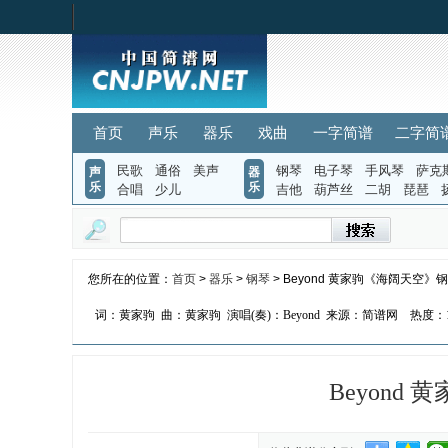
首页
声乐
器乐
戏曲
一字简谱
二字简
民歌
通俗
美声
钢琴
电子琴
手风琴
萨克
声
器
乐
乐
合唱
少儿
吉他
葫芦丝
二胡
琵琶
您所在的位置：
首页
>
器乐
>
钢琴
> Beyond 黄家驹《海阔天空》
词：黄家驹
曲：黄家驹
演唱(奏)：Beyond
来源：简谱网
热度：
Beyond