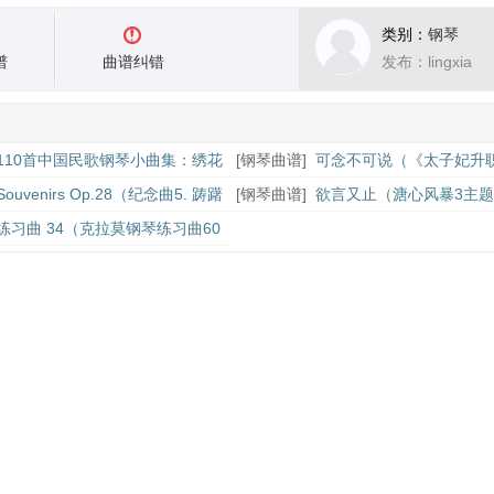
类别：
钢琴
谱
曲谱纠错
发布：lingxia
110首中国民歌钢琴小曲集：绣花
[
钢琴曲谱
]
可念不可说（《太子妃升
题曲、绿色阳光（小羊羊）编配）
Souvenirs Op.28（纪念曲5. 踌躇
[
钢琴曲谱
]
欲言又止（溏心风暴3主
练习曲 34（克拉莫钢琴练习曲60