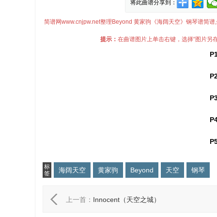
将此曲谱分享到：
简谱网www.cnjpw.net整理Beyond 黄家驹《海阔天空》钢琴谱
提示：
在曲谱图片上单击右键，选择“图片另存为
P
P
P
P
P
标
海阔天空
黄家驹
Beyond
天空
钢琴
签
上一首：
Innocent（天空之城）