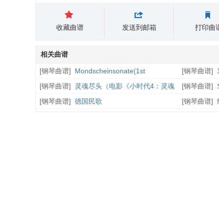
收藏曲谱
发送到邮箱
打印曲
相关曲谱
[
钢琴曲谱
]
Mondscheinsonate(1st
[
钢琴曲谱
]
movement)（月光奏鸣曲第一乐章）
鞋
[
钢琴曲谱
]
灵魂尽头（电影《小时代4：灵魂
[
钢琴曲谱
]
尽头》主题曲）
的探戈）
[
钢琴曲谱
]
德国民歌
[
钢琴曲谱
]
首）