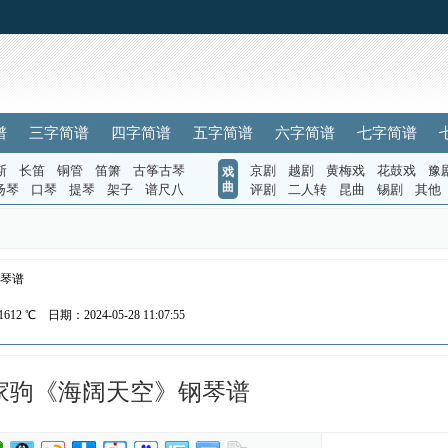
谱
三字简谱
四字简谱
五字简谱
六字简谱
七字简谱
斯
长笛
铜管
笛箫
古筝古琴
京剧
越剧
黄梅戏
花鼓戏
豫
戏
曲
扬琴
口琴
提琴
架子
谱尺八
评剧
二人转
昆曲
锡剧
其他
钢琴谱
1612 ℃
日期：2024-05-28 11:07:55
 黄家驹《海阔天空》钢琴谱