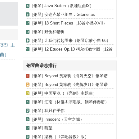
[钢琴]
Java Suiten（爪哇组曲Ⅸ）
[钢琴]
安达卢希亚组曲：Gitanerias
[钢琴]
18 Short Pieces（18首小品·XVII）
[钢琴]
野兔和猎狗
[钢琴]
让我们转起圈来（钢琴启蒙小曲·66）
职记》主
[钢琴]
12 Etudes Op.10 柯尔托教学版（12首
题曲）
练习曲·6）
钢琴曲谱总排行
[钢琴]
Beyond 黄家驹《海阔天空》钢琴谱
[钢琴]
Beyond 黄家驹《光辉岁月》钢琴谱
[钢琴]
中国军魂（《亮剑》主题曲）
[钢琴]
江南（林俊杰演唱版、钢琴伴奏谱）
[钢琴]
我只在乎你
[钢琴]
Innocent（天空之城）
[钢琴]
盼望
[钢琴]
梁祝（《弹吧音教》版）