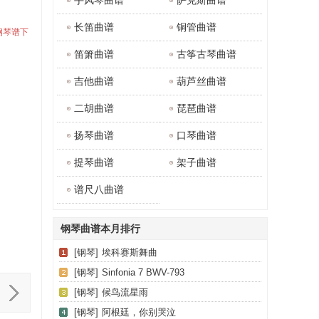
手风琴曲谱
萨克斯曲谱
长笛曲谱
铜管曲谱
》钢琴谱下
笛箫曲谱
古筝古琴曲谱
吉他曲谱
葫芦丝曲谱
二胡曲谱
琵琶曲谱
扬琴曲谱
口琴曲谱
提琴曲谱
架子曲谱
谱尺八曲谱
钢琴曲谱本月排行
[钢琴]
埃科赛斯舞曲
[钢琴]
Sinfonia 7 BWV-793
[钢琴]
候鸟流星雨
[钢琴]
阿根廷，你别哭泣