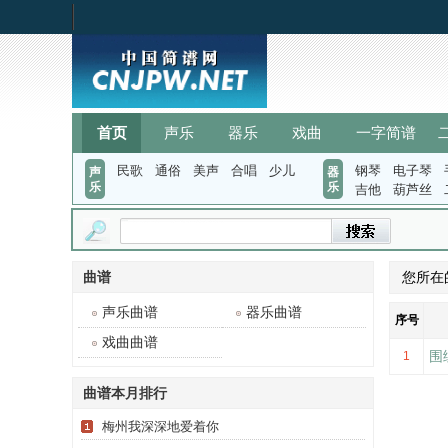
首页
声乐
器乐
戏曲
一字简谱
民歌
通俗
美声
合唱
少儿
钢琴
电子琴
声
器
乐
乐
吉他
葫芦丝
曲谱
您所在
声乐曲谱
器乐曲谱
序号
戏曲曲谱
围
1
曲谱本月排行
梅州我深深地爱着你