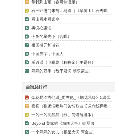
带我到山顶（春哥制谱版）
石三郎进门来莺儿骂道（《翠屏山》石秀唱
段）
看山看水看家乡
再说心里话
今夜的星光下（合唱）
祖国盛开和谐花
中国汉字，中国人
乐逍遥（电视剧《程咬金》主题歌）
妈妈的双手（魏干君词 朝乐蒙曲）
曲谱总排行
烟花易冷吉他谱_周杰伦_《烟花易冷》C调弹
唱谱_高清六线谱
嘉宾（张远演唱热门苦情歌曲 C调六线弹唱
谱）
一闪一闪亮晶晶（线、简谱混排版）
Beyond 黄家驹《海阔天空》钢琴谱
一个妈妈的女儿（杨星火词 阿金曲）