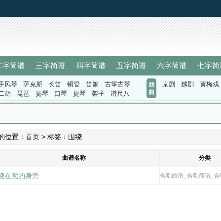
二字简谱
三字简谱
四字简谱
五字简谱
六字简谱
七字简
手风琴
萨克斯
长笛
铜管
笛箫
古筝古琴
京剧
越剧
黄梅戏
戏
曲
二胡
琵琶
扬琴
口琴
提琴
架子
谱尺八
的位置：
首页
> 标签：围绕
曲谱名称
分类
绕在党的身旁
合唱曲谱_合唱简谱_