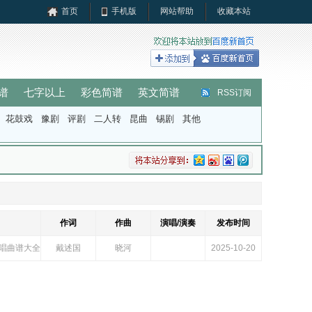
首页
手机版
网站帮助
收藏本站
谱
七字以上
彩色简谱
英文简谱
RSS订阅
花鼓戏
豫剧
评剧
二人转
昆曲
锡剧
其他
作词
作曲
演唱/演奏
发布时间
合唱曲谱大全
戴述国
晓河
2025-10-20