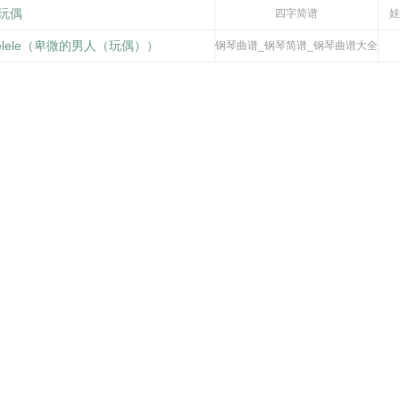
玩偶
四字简谱
娃
 Pelele（卑微的男人（玩偶））
钢琴曲谱_钢琴简谱_钢琴曲谱大全