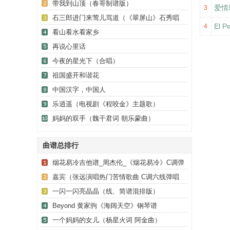
带我到山顶（春哥制谱版）
爱情
3
石三郎进门来莺儿骂道（《翠屏山》石秀唱
El
4
段）
看山看水看家乡
再说心里话
今夜的星光下（合唱）
祖国盛开和谐花
中国汉字，中国人
乐逍遥（电视剧《程咬金》主题歌）
妈妈的双手（魏干君词 朝乐蒙曲）
曲谱总排行
烟花易冷吉他谱_周杰伦_《烟花易冷》C调弹
唱谱_高清六线谱
嘉宾（张远演唱热门苦情歌曲 C调六线弹唱
谱）
一闪一闪亮晶晶（线、简谱混排版）
Beyond 黄家驹《海阔天空》钢琴谱
一个妈妈的女儿（杨星火词 阿金曲）