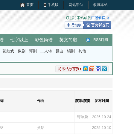
首页
手机版
网站帮助
收藏本站
谱
七字以上
彩色简谱
英文简谱
RSS订阅
花鼓戏
豫剧
评剧
二人转
昆曲
锡剧
其他
词
作曲
演唱/演奏
发布时间
谭咏麟
2025-10-24
铭
吴铭
2025-10-10