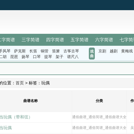
二字简谱
三字简谱
四字简谱
五字简谱
六字简谱
七字简
手风琴
萨克斯
长笛
铜管
笛箫
古筝古琴
京剧
越剧
黄梅戏
戏
曲
二胡
琵琶
扬琴
口琴
提琴
架子
谱尺八
的位置：
首页
> 标签：玩偶
曲谱名称
分类
作
当玩偶（带和弦）
通俗曲谱_通俗简谱_通俗曲谱大全
当玩偶
通俗曲谱_通俗简谱_通俗曲谱大全
吴