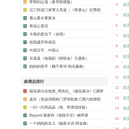
带我到山顶（春哥制谱版）
前
4
石三郎进门来莺儿骂道（《翠屏山》石秀唱
前
5
段）
看山看水看家乡
前
6
再说心里话
今夜的星光下（合唱）
前
7
祖国盛开和谐花
前
8
中国汉字，中国人
前
9
乐逍遥（电视剧《程咬金》主题歌）
妈妈的双手（魏干君词 朝乐蒙曲）
前
10
前
11
曲谱总排行
前
12
烟花易冷吉他谱_周杰伦_《烟花易冷》C调弹
前
13
唱谱_高清六线谱
嘉宾（张远演唱热门苦情歌曲 C调六线弹唱
谱）
一闪一闪亮晶晶（线、简谱混排版）
前
14
Beyond 黄家驹《海阔天空》钢琴谱
前
15
一个妈妈的女儿（杨星火词 阿金曲）