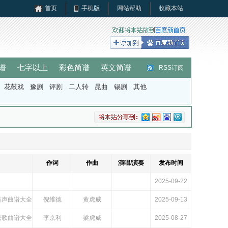
首页
手机版
网站帮助
收藏本站
谱
七字以上
彩色简谱
英文简谱
RSS订阅
花鼓戏
豫剧
评剧
二人转
昆曲
锡剧
其他
作词
作曲
演唱/演奏
发布时间
2025-09-22
美声曲谱大全
倪维德
黄虎威
2025-09-13
民歌曲谱大全
李京利
梁虎威
2025-08-27