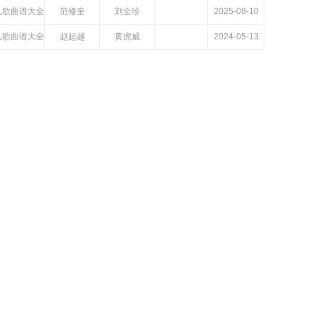
儿歌曲谱大全
范修奎
刘全珍
2025-08-10
儿歌曲谱大全
赵起越
黄虎威
2024-05-13