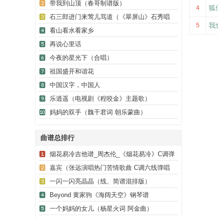
带我到山顶（春哥制谱版）
狐
4
石三郎进门来莺儿骂道（《翠屏山》石秀唱
我
5
段）
看山看水看家乡
再说心里话
今夜的星光下（合唱）
祖国盛开和谐花
中国汉字，中国人
乐逍遥（电视剧《程咬金》主题歌）
妈妈的双手（魏干君词 朝乐蒙曲）
曲谱总排行
烟花易冷吉他谱_周杰伦_《烟花易冷》C调弹
唱谱_高清六线谱
嘉宾（张远演唱热门苦情歌曲 C调六线弹唱
谱）
一闪一闪亮晶晶（线、简谱混排版）
Beyond 黄家驹《海阔天空》钢琴谱
一个妈妈的女儿（杨星火词 阿金曲）