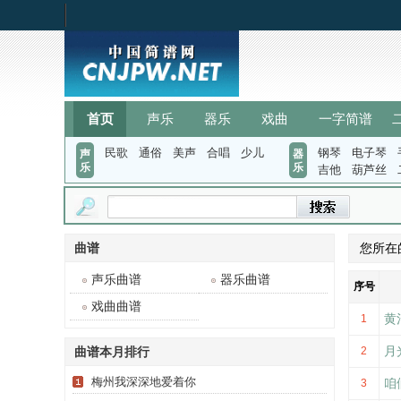
首页
声乐
器乐
戏曲
一字简谱
民歌
通俗
美声
合唱
少儿
钢琴
电子琴
声
器
乐
乐
吉他
葫芦丝
曲谱
您所在
声乐曲谱
器乐曲谱
序号
戏曲曲谱
黄
1
月
曲谱本月排行
2
梅州我深深地爱着你
咱
3