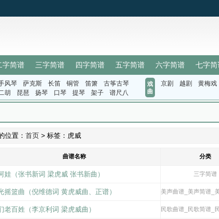
二字简谱
三字简谱
四字简谱
五字简谱
六字简谱
七字简
手风琴
萨克斯
长笛
铜管
笛箫
古筝古琴
京剧
越剧
黄梅戏
戏
曲
二胡
琵琶
扬琴
口琴
提琴
架子
谱尺八
的位置：
首页
> 标签：虎威
曲谱名称
分类
河娃（张书新词 梁虎威 张书新曲）
三字简谱
光摇篮曲（倪维德词 黄虎威曲、正谱）
美声曲谱_美声简谱_
们老百姓（李京利词 梁虎威曲）
民歌曲谱_民歌简谱_