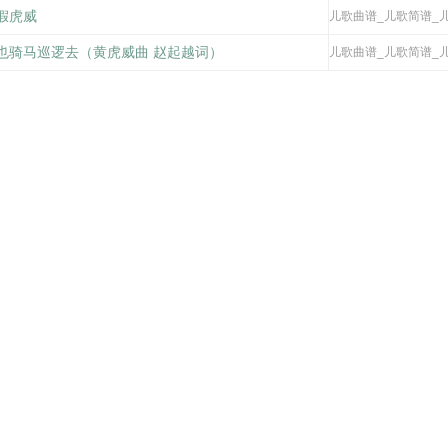
假虎威
儿歌曲谱_儿歌简谱_
也骑马巡逻去（黄虎威曲 赵起越词）
儿歌曲谱_儿歌简谱_