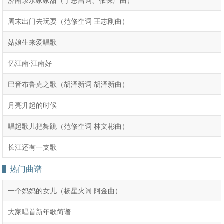
济南泉水家家甜（丁恩昌词、张保广曲）
周末出门去玩耍（范修奎词 王志刚曲）
姑娘生来爱唱歌
忆江南·江南好
巴音布鲁克之歌（胡泽新词 胡泽新曲）
月亮升起的时候
唱起歌儿把舞跳（范修奎词 林文彬曲）
长江还有一支歌
热门曲谱
一个妈妈的女儿（杨星火词 阿金曲）
大家唱首新年歌简谱