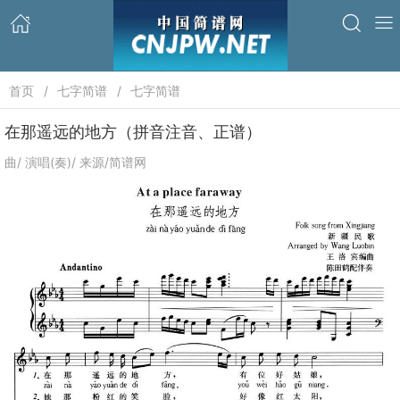
首页
七字简谱
七字简谱
在那遥远的地方（拼音注音、正谱）
曲/ 演唱(奏)/ 来源/简谱网