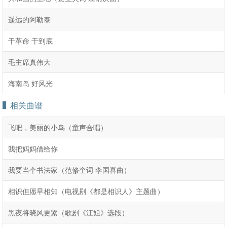
遥远的阿勒泰
干革命 干到底
毛主席真伟大
海南岛 好风光
相关曲谱
飞吧，美丽的小鸟（童声合唱）
我把妈妈借给你
我要当个书法家（范修奎词 李国喜曲）
相识但愿早相知（电视剧《都是相识人》主题曲）
黑夜将晓风更紧（歌剧《江姐》选段）