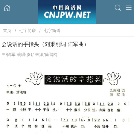
首页
七字简谱
七字简谱
会说话的手指头（刘秉刚词 陆军曲）
曲/陆军 演唱(奏)/ 来源/简谱网