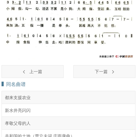
上一篇
下一篇
同名曲谱
都来支援农业
新水井亮闪闪
孝敬父母的人
共和国的土地（贾立夫词 庄雨庚曲）