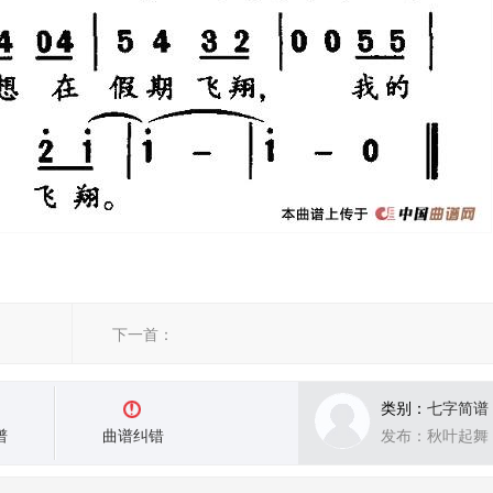
下一首：
类别：
七字简谱
谱
曲谱纠错
发布：秋叶起舞