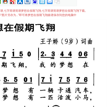
期飞翔简谱,七字简谱简谱梦想在假期飞翔,七字简谱简谱梦想在假期飞翔下载。
“图片另存为...”即可将梦想在假期飞翔曲谱保存到您的电脑中