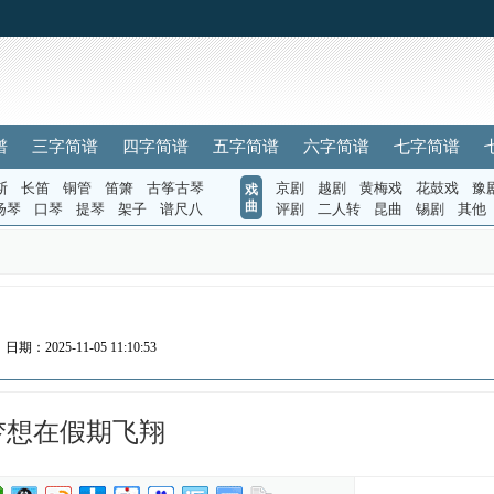
谱
三字简谱
四字简谱
五字简谱
六字简谱
七字简谱
斯
长笛
铜管
笛箫
古筝古琴
京剧
越剧
黄梅戏
花鼓戏
豫
戏
曲
扬琴
口琴
提琴
架子
谱尺八
评剧
二人转
昆曲
锡剧
其他
日期：2025-11-05 11:10:53
梦想在假期飞翔