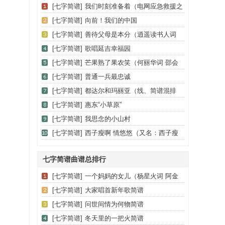
[七字简谱]
我们时刻准备着（电网应急救援之
歌）
[七字简谱]
向前！我们的中国
[七字简谱]
善待父母是本分（逍遥读书人词
友帆曲）
[七字简谱]
歌唱延吉幸福园
[七字简谱]
芒果熟了果农笑（何丽华词 邵会
申曲）
[七字简谱]
普通一兵最忠诚
[七字简谱]
都达尔和玛丽亚（线、简谱混排
版）
[七字简谱]
惠东“小草原”
[七字简谱]
我思念的小山村
[七字简谱]
西子瘦啊 情悠悠（又名：西子瘦
啊情悠悠）
七字简谱曲谱总排行
[七字简谱]
一个妈妈的女儿（杨星火词 阿金
曲）
[七字简谱]
大家唱首新年歌简谱
[七字简谱]
问世间情为何物简谱
[七字简谱]
冬天里的一把火简谱