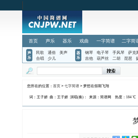
首页
声乐
器乐
戏曲
一字简谱
二字简
民歌
通俗
美声
钢琴
电子琴
手风琴
萨克
声
器
乐
乐
合唱
少儿
吉他
葫芦丝
二胡
琵琶
您所在的位置：
首页
>
七字简谱
> 梦想在假期飞翔
词：王子娇
曲：王子娇
演唱(奏)：
来源：简谱网
热度：
184 ℃