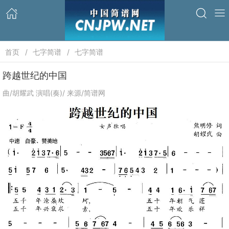
首页
七字简谱
七字简谱
跨越世纪的中国
曲/胡耀武 演唱(奏)/ 来源/简谱网