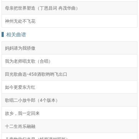
母亲把世界塑造（丁恩昌词 冉茂华曲）
神州无处不飞花
相关曲谱
妈妈请为我骄傲
我为老师唱支歌（合唱）
田光歌曲选-458酒歌哟哟飞出口
如今更爱东方红
歌唱二小放牛郎（4个版本）
故乡，我一定回来
十二生肖乐融融