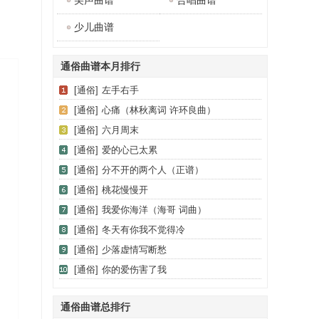
美声曲谱
合唱曲谱
少儿曲谱
通俗曲谱本月排行
[通俗]
左手右手
[通俗]
心痛（林秋离词 许环良曲）
[通俗]
六月周末
[通俗]
爱的心已太累
[通俗]
分不开的两个人（正谱）
[通俗]
桃花慢慢开
[通俗]
我爱你海洋（海哥 词曲）
[通俗]
冬天有你我不觉得冷
[通俗]
少落虚情写断愁
[通俗]
你的爱伤害了我
通俗曲谱总排行