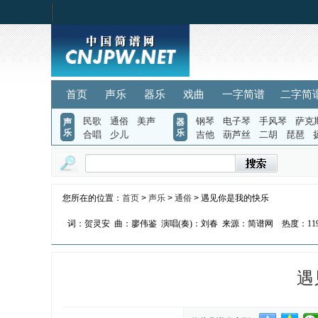
首页
声乐
器乐
戏曲
一字简谱
二字简
民歌
通俗
美声
钢琴
电子琴
手风琴
萨克
声
器
乐
乐
合唱
少儿
吉他
葫芦丝
二胡
琵琶
您所在的位置：
首页
>
声乐
>
通俗
> 遇见你是我的快乐
词：贺灵安
曲：廖伟鉴
演唱(奏)：刘春
来源：简谱网
热度：
11
遇