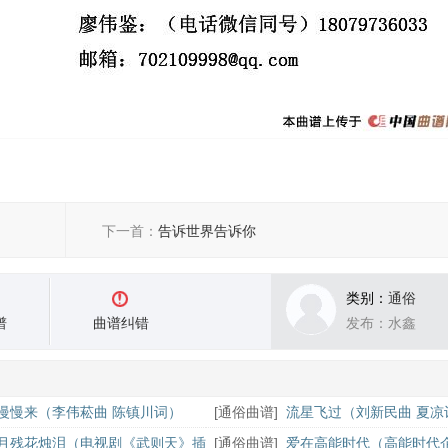
下一首：
告诉世界告诉你
类别：
通俗
谱
曲谱纠错
发布：水鑫
慢慢来（李伟菘曲 陈镇川词）
[
通俗曲谱
]
流星飞过（刘新民曲 夏凉
月残花烛泪（电视剧《武则天》插
[
通俗曲谱
]
爱在高能时代（高能时代