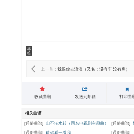
标
签
上一首：
我跟你去流浪（又名：没有车 没有房）
收藏曲谱
发送到邮箱
打印曲
相关曲谱
[
通俗曲谱
]
山不转水转（同名电视剧主题曲）
[
通俗曲谱
]
[
通俗曲谱
]
请你看一看我
[
通俗曲谱
]