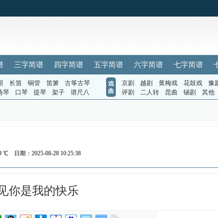
谱
三字简谱
四字简谱
五字简谱
六字简谱
七字简谱
斯
长笛
铜管
笛箫
古筝古琴
京剧
越剧
黄梅戏
花鼓戏
豫
戏
曲
扬琴
口琴
提琴
架子
谱尺八
评剧
二人转
昆曲
锡剧
其他
9 ℃
日期：2025-08-28 10:25:38
见你是我的快乐