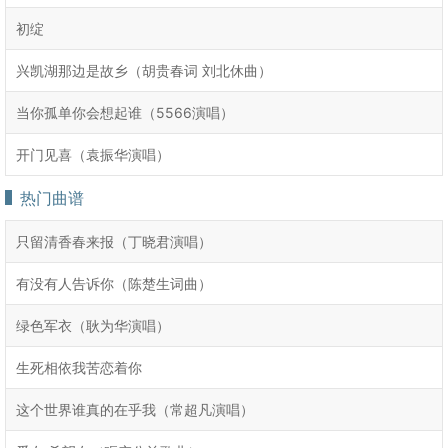
初绽
兴凯湖那边是故乡（胡贵春词 刘北休曲）
当你孤单你会想起谁（5566演唱）
开门见喜（袁振华演唱）
热门曲谱
只留清香春来报（丁晓君演唱）
有没有人告诉你（陈楚生词曲）
绿色军衣（耿为华演唱）
生死相依我苦恋着你
这个世界谁真的在乎我（常超凡演唱）