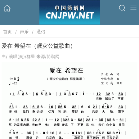
首页
声乐
通俗
爱在 希望在（赈灾公益歌曲）
曲/ 演唱(奏)/群星 来源/简谱网