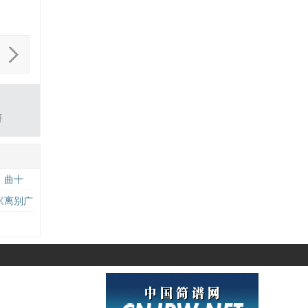
哥
》曲十
《离别广