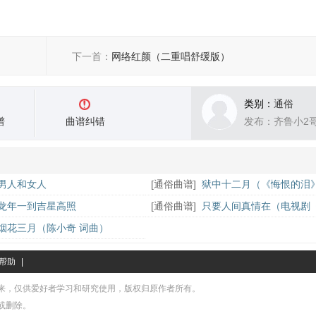
下一首：
网络红颜（二重唱舒缓版）
类别：
通俗
谱
曲谱纠错
发布：齐鲁小2
男人和女人
[
通俗曲谱
]
狱中十二月（《悔恨的泪
二）
龙年一到吉星高照
[
通俗曲谱
]
只要人间真情在（电视剧
岛的日子》主题歌）
烟花三月（陈小奇 词曲）
帮助
|
来，仅供爱好者学习和研究使用，版权归原作者所有。
或删除。