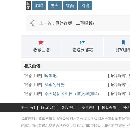
标
独唱
男声
红颜
网络
签
上一首：
网络红颜（二重唱版）
收藏曲谱
发送到邮箱
打印曲
相关曲谱
[
通俗曲谱
]
喝酒吧
[
通俗曲谱
]
[
通俗曲谱
]
温柔的时光
[
通俗曲谱
]
[
通俗曲谱
]
今天是你的生日（董文华演唱）
[
通俗曲谱
]
关于我们
|
联系我们
|
版权声明
|
免责声明
|
网站合作
|
网站
版权声明：简谱网所有曲谱及资料均为作者提供或网友推荐收集整理而
如本站内容有侵犯您的合法权益，请和我们取得联系，我们将立即改正