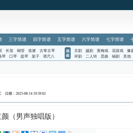
谱
三字简谱
四字简谱
五字简谱
六字简谱
七字简谱
斯
长笛
铜管
笛箫
古筝古琴
京剧
越剧
黄梅戏
花鼓戏
豫
戏
曲
扬琴
口琴
提琴
架子
谱尺八
评剧
二人转
昆曲
锡剧
其他
℃
日期：2025-08-14 19:59:02
红颜（男声独唱版）