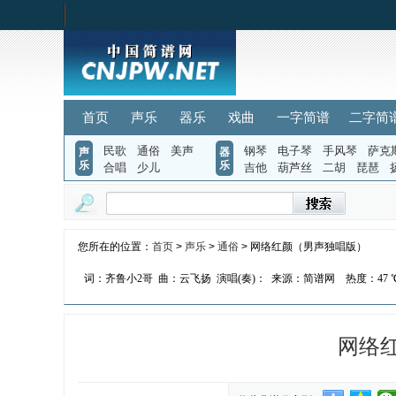
首页
声乐
器乐
戏曲
一字简谱
二字简
民歌
通俗
美声
钢琴
电子琴
手风琴
萨克
声
器
乐
乐
合唱
少儿
吉他
葫芦丝
二胡
琵琶
您所在的位置：
首页
>
声乐
>
通俗
> 网络红颜（男声独唱版）
词：齐鲁小2哥
曲：云飞扬
演唱(奏)：
来源：简谱网
热度：
47 
网络