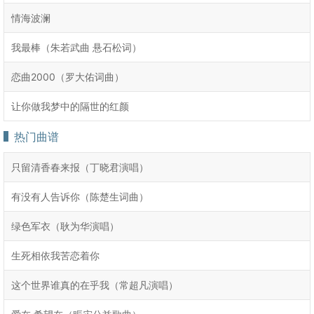
情海波澜
我最棒（朱若武曲 悬石松词）
恋曲2000（罗大佑词曲）
让你做我梦中的隔世的红颜
热门曲谱
只留清香春来报（丁晓君演唱）
有没有人告诉你（陈楚生词曲）
绿色军衣（耿为华演唱）
生死相依我苦恋着你
这个世界谁真的在乎我（常超凡演唱）