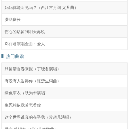
​妈妈你能听见吗？（西江古月词 尤凡曲）
潇洒班长
伤心的话留到明天再说
邓丽君演唱金曲：爱人
热门曲谱
只留清香春来报（丁晓君演唱）
有没有人告诉你（陈楚生词曲）
绿色军衣（耿为华演唱）
生死相依我苦恋着你
这个世界谁真的在乎我（常超凡演唱）