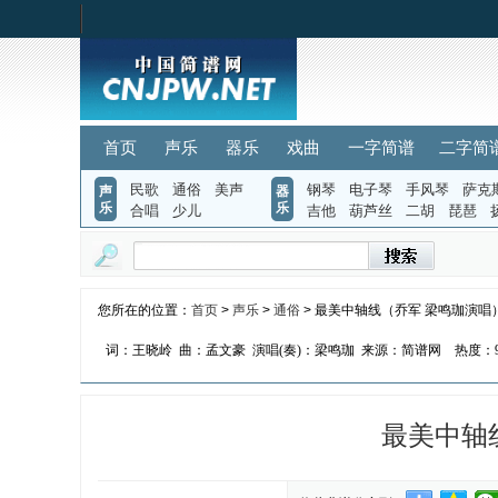
首页
声乐
器乐
戏曲
一字简谱
二字简
民歌
通俗
美声
钢琴
电子琴
手风琴
萨克
声
器
乐
乐
合唱
少儿
吉他
葫芦丝
二胡
琵琶
您所在的位置：
首页
>
声乐
>
通俗
> 最美中轴线（乔军 梁鸣珈演唱
词：王晓岭
曲：孟文豪
演唱(奏)：梁鸣珈
来源：简谱网
热度：
最美中轴