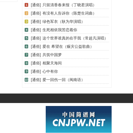
[通俗]
只留清香春来报（丁晓君演唱）
[通俗]
有没有人告诉你（陈楚生词曲）
[通俗]
绿色军衣（耿为华演唱）
[通俗]
生死相依我苦恋着你
[通俗]
这个世界谁真的在乎我（常超凡演唱）
[通俗]
爱在 希望在（赈灾公益歌曲）
[通俗]
共筑中国梦
[通俗]
相聚天海间
[通俗]
心中有你
[通俗]
爱一回伤一回（闽南语）