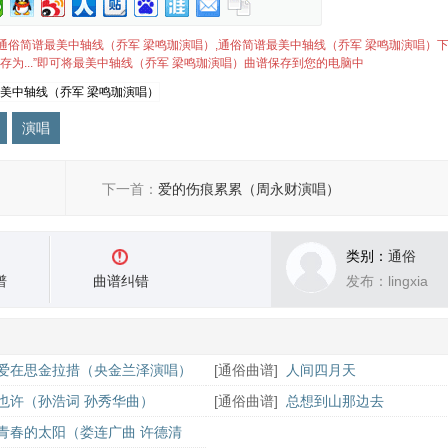
）简谱,通俗简谱最美中轴线（乔军 梁鸣珈演唱）,通俗简谱最美中轴线（乔军 梁鸣珈演唱）
存为...”即可将最美中轴线（乔军 梁鸣珈演唱）曲谱保存到您的电脑中
演唱
下一首：
爱的伤痕累累（周永财演唱）
类别：
通俗
谱
曲谱纠错
发布：lingxia
爱在思金拉措（央金兰泽演唱）
[
通俗曲谱
]
人间四月天
也许（孙浩词 孙秀华曲）
[
通俗曲谱
]
总想到山那边去
青春的太阳（娄连广曲 许德清