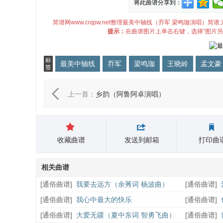
将此曲谱分享到：
简谱网www.cnjpw.net整理最美中轴线（乔军 梁鸣珈演唱
提示：
在曲谱图片上单击右键，选择“图片另
标
最美中轴线
乔军
梁鸣珈
王晓岭
孟文豪
签
上一首：
乡韵（阿鲁阿卓演唱）
收藏曲谱
发送到邮箱
打印曲
相关曲谱
[
通俗曲谱
]
我要去远方（余莠词 杨波曲）
[
通俗曲谱
]
[
通俗曲谱
]
我心中最大的快乐
[
通俗曲谱
]
[
通俗曲谱
]
大爱无疆（夏中东词 智勇飞曲）
[
通俗曲谱
]