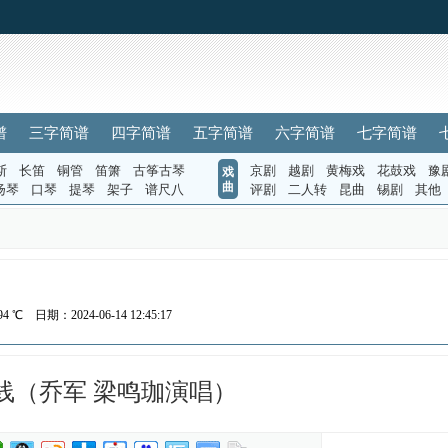
谱
三字简谱
四字简谱
五字简谱
六字简谱
七字简谱
斯
长笛
铜管
笛箫
古筝古琴
京剧
越剧
黄梅戏
花鼓戏
豫
戏
曲
扬琴
口琴
提琴
架子
谱尺八
评剧
二人转
昆曲
锡剧
其他
）
94 ℃
日期：2024-06-14 12:45:17
线（乔军 梁鸣珈演唱）