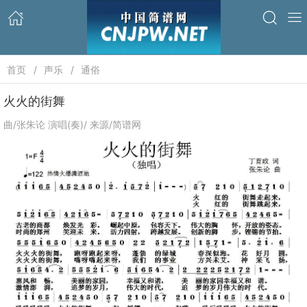
首页
声乐
通俗
火火的街舞
曲/张朱论 演唱(奏)/ 来源/简谱网