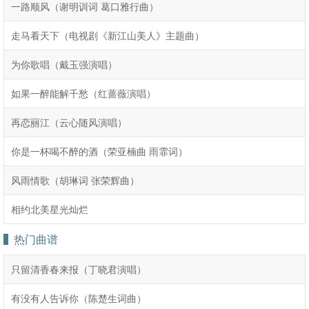
一路顺风（谢明训词 葛口雅行曲）
走马看天下（电视剧《新江山美人》主题曲）
为你歌唱（戴玉强演唱）
如果一醉能解千愁（红蔷薇演唱）
再恋丽江（云心随风演唱）
你是一杯喝不醉的酒（荣亚楠曲 雨霏词）
风雨情歌（胡琳词 张荣辉曲）
相约北美星光灿烂
热门曲谱
只留清香春来报（丁晓君演唱）
有没有人告诉你（陈楚生词曲）