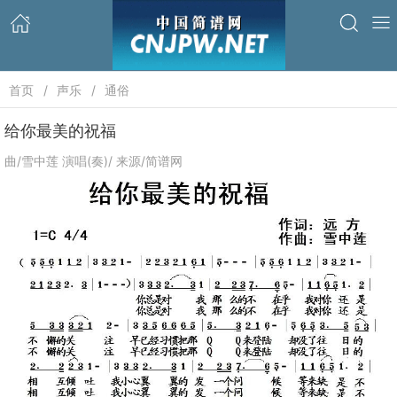
首页
声乐
通俗
给你最美的祝福
曲/雪中莲 演唱(奏)/ 来源/简谱网