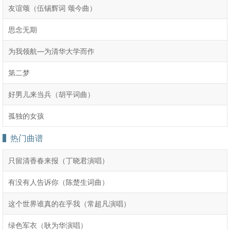
友谊颂（伍锡辉词 颂今曲）
思念无期
为我领航—为清华大学而作
第二梦
好男儿来当兵（胡平词曲）
孤独的女孩
热门曲谱
只留清香春来报（丁晓君演唱）
有没有人告诉你（陈楚生词曲）
这个世界谁真的在乎我（常超凡演唱）
绿色军衣（耿为华演唱）