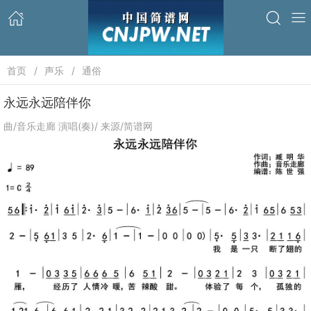
首页
声乐
通俗
永远永远陪伴你
曲/音乐走廊 演唱(奏)/ 来源/简谱网