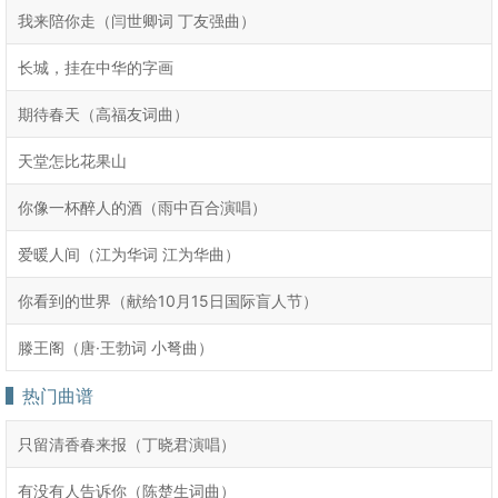
我来陪你走（闫世卿词 丁友强曲）
长城，挂在中华的字画
期待春天（高福友词曲）
天堂怎比花果山
你像一杯醉人的酒（雨中百合演唱）
爱暖人间（江为华词 江为华曲）
你看到的世界（献给10月15日国际盲人节）
滕王阁（唐·王勃词 小弩曲）
热门曲谱
只留清香春来报（丁晓君演唱）
有没有人告诉你（陈楚生词曲）