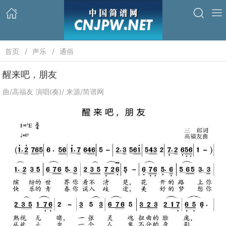
首页
声乐
通俗
​醒来吧，朋友
曲/高福友 演唱(奏)/ 来源/简谱网