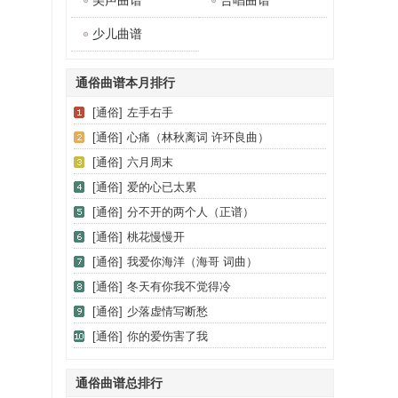
美声曲谱
合唱曲谱
少儿曲谱
通俗曲谱本月排行
[通俗]
左手右手
[通俗]
心痛（林秋离词 许环良曲）
[通俗]
六月周末
[通俗]
爱的心已太累
[通俗]
分不开的两个人（正谱）
[通俗]
桃花慢慢开
[通俗]
我爱你海洋（海哥 词曲）
[通俗]
冬天有你我不觉得冷
[通俗]
少落虚情写断愁
[通俗]
你的爱伤害了我
通俗曲谱总排行