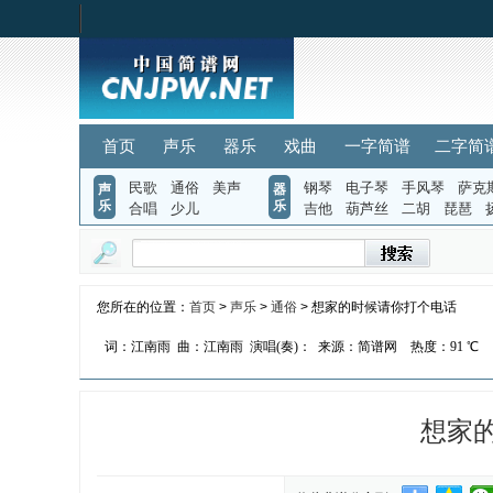
首页
声乐
器乐
戏曲
一字简谱
二字简
民歌
通俗
美声
钢琴
电子琴
手风琴
萨克
声
器
乐
乐
合唱
少儿
吉他
葫芦丝
二胡
琵琶
您所在的位置：
首页
>
声乐
>
通俗
> 想家的时候请你打个电话
词：江南雨
曲：江南雨
演唱(奏)：
来源：简谱网
热度：
91 ℃
想家