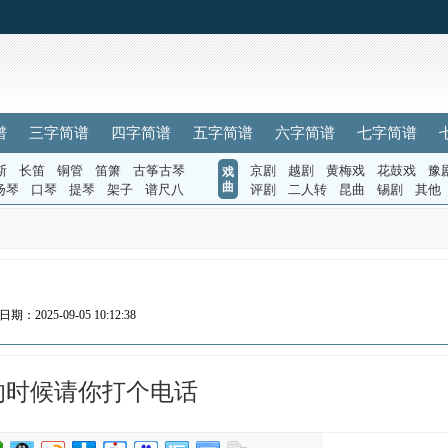
谱
三字简谱
四字简谱
五字简谱
六字简谱
七字简谱
斯
长笛
铜管
笛箫
古筝古琴
京剧
越剧
黄梅戏
花鼓戏
豫
戏
曲
扬琴
口琴
提琴
架子
谱尺八
评剧
二人转
昆曲
锡剧
其他
日期：2025-09-05 10:12:38
的时候请你打个电话