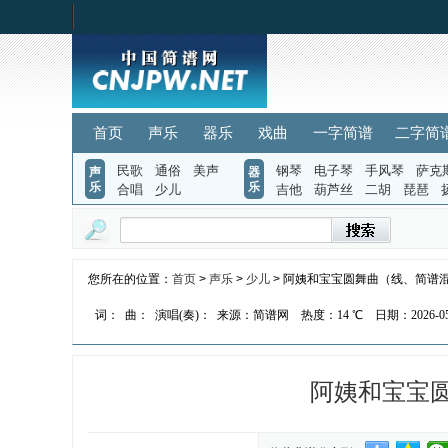
首页
声乐
器乐
戏曲
一字简谱
二字简
民歌
通俗
美声
钢琴
电子琴
手风琴
萨克
声
器
乐
乐
合唱
少儿
吉他
葫芦丝
二胡
琵琶
您所在的位置：
首页
>
声乐
>
少儿
> 阿姨和宝宝圆舞曲（线、简谱
词：
曲：
演唱(奏)：
来源：简谱网
热度：
14 ℃
日期：2026-05-
阿姨和宝宝