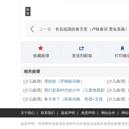
标
签
上一首：
长在祖国的春天里（卢咏春词 贾金喜曲）
收藏曲谱
发送到邮箱
打印曲
相关曲谱
[
少儿曲谱
]
雪娃娃（罗晓航词曲）
[
少儿曲谱
]
[
少儿曲谱
]
我们是新时代的少年（儿童电视剧
[
少儿曲谱
]
《我不告诉你》插曲）
[
少儿曲谱
]
春天来了（班南词曲、简谱+五线
[
少儿曲谱
]
谱）
曲）
关于我们
|
联系我们
|
版权声明
|
免责声明
|
网站合作
|
网站
版权声明：简谱网所有曲谱及资料均为作者提供或网友推荐收集整理而