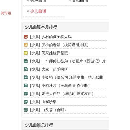
美声曲谱
合唱曲谱
少儿曲谱
、简谱混
少儿曲谱本月排行
[少儿]
乡村的孩子看大戏
[少儿]
胆小的老鼠（线简谱混排版）
[少儿]
侗家娃娃弹琵琶
[少儿]
一个师傅仨徒弟（动画片《西游记》片
尾歌、合唱）
[少儿]
大家一起乐呵呵
[少儿]
小铃铛（佚名词 汪爱玲曲、幼儿歌曲
钢琴伴奏）
[少儿]
小雨沙沙（王海词 胡袁萍曲）
[少儿]
走进大自然（华也词 陈兆权曲）
[少儿]
山雀吵架
[少儿]
白头翁（合唱）
少儿曲谱总排行