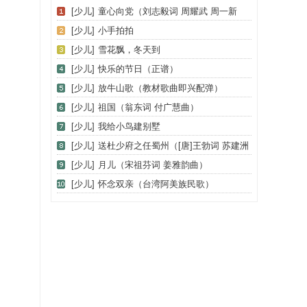
[少儿]
童心向党（刘志毅词 周耀武 周一新
曲）
[少儿]
小手拍拍
[少儿]
雪花飘，冬天到
[少儿]
快乐的节日（正谱）
[少儿]
放牛山歌（教材歌曲即兴配弹）
[少儿]
祖国（翁东词 付广慧曲）
[少儿]
我给小鸟建别墅
[少儿]
送杜少府之任蜀州（[唐]王勃词 苏建洲
曲）
[少儿]
月儿（宋祖芬词 姜雅韵曲）
[少儿]
怀念双亲（台湾阿美族民歌）