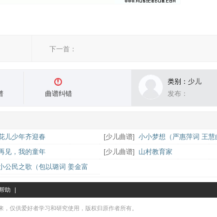
下一首：
类别：
少儿
谱
曲谱纠错
发布：
花儿少年齐迎春
[
少儿曲谱
]
小小梦想（严惠萍词 王慧
再见，我的童年
[
少儿曲谱
]
山村教育家
小公民之歌（包以璐词 姜金富
帮助
|
来，仅供爱好者学习和研究使用，版权归原作者所有。