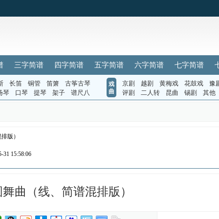
谱
三字简谱
四字简谱
五字简谱
六字简谱
七字简谱
斯
长笛
铜管
笛箫
古筝古琴
京剧
越剧
黄梅戏
花鼓戏
豫
戏
曲
扬琴
口琴
提琴
架子
谱尺八
评剧
二人转
昆曲
锡剧
其他
混排版）
31 15:58:06
圆舞曲（线、简谱混排版）