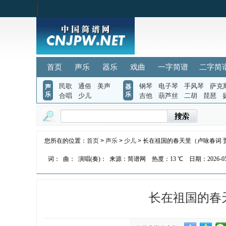
首页
声乐
器乐
戏曲
一字简谱
二字简
民歌
通俗
美声
钢琴
电子琴
手风琴
萨克
声
器
乐
乐
合唱
少儿
吉他
葫芦丝
二胡
琵琶
您所在的位置：
首页
>
声乐
>
少儿
> 长在祖国的春天里（卢咏春词 
词：
曲：
演唱(奏)：
来源：简谱网
热度：
13 ℃
日期：2026-05-
长在祖国的春