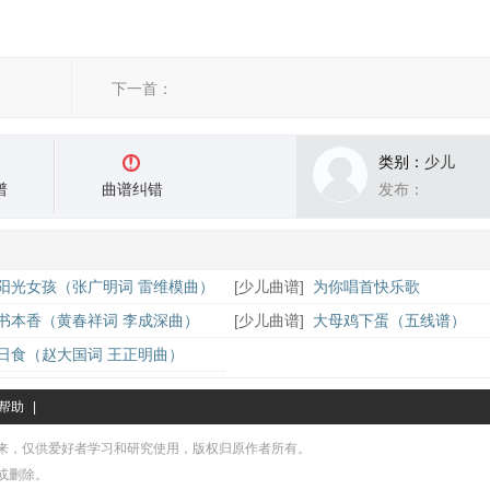
下一首：
类别：
少儿
谱
曲谱纠错
发布：
阳光女孩（张广明词 雷维模曲）
[
少儿曲谱
]
为你唱首快乐歌
书本香（黄春祥词 李成深曲）
[
少儿曲谱
]
大母鸡下蛋（五线谱）
日食（赵大国词 王正明曲）
帮助
|
来，仅供爱好者学习和研究使用，版权归原作者所有。
或删除。