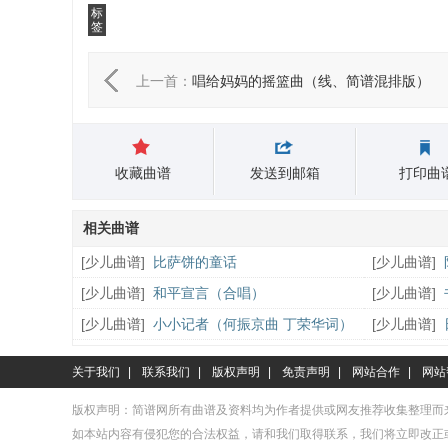
标
签
上一首：
唱给妈妈的摇篮曲（线、简谱混排版）
收藏曲谱
发送到邮箱
打印曲
相关曲谱
[
少儿曲谱
]
比萨饼的童话
[
少儿曲谱
]
[
少儿曲谱
]
和平宣言（合唱）
[
少儿曲谱
]
[
少儿曲谱
]
小小记者（何振京曲 丁荣华词）
[
少儿曲谱
]
关于我们
|
联系我们
|
版权声明
|
免责声明
|
网站合作
|
网站
版权声明：简谱网所有曲谱及资料均为作者提供或网友推荐收集整理而
如本站内容有侵犯您的合法权益，请和我们取得联系，我们将立即改正