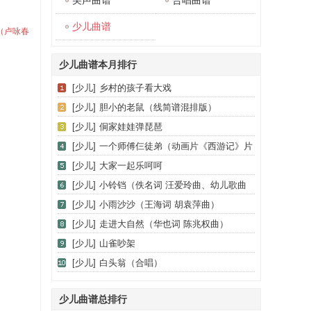
美声曲谱
合唱曲谱
少儿曲谱
（卢咏春
少儿曲谱本月排行
[少儿]
乡村的孩子看大戏
[少儿]
胆小的老鼠（线简谱混排版）
[少儿]
侗家娃娃弹琵琶
[少儿]
一个师傅仨徒弟（动画片《西游记》片
尾歌、合唱）
[少儿]
大家一起乐呵呵
[少儿]
小铃铛（佚名词 汪爱玲曲、幼儿歌曲
钢琴伴奏）
[少儿]
小雨沙沙（王海词 胡袁萍曲）
[少儿]
走进大自然（华也词 陈兆权曲）
[少儿]
山雀吵架
[少儿]
白头翁（合唱）
少儿曲谱总排行