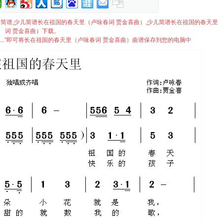
金喜曲）简谱,少儿简谱长在祖国的春天里（卢咏春词 贾金喜曲）,少儿简谱长在祖国的春天里
词 贾金喜曲）下载。
...”即可将长在祖国的春天里（卢咏春词 贾金喜曲）曲谱保存到您的电脑中