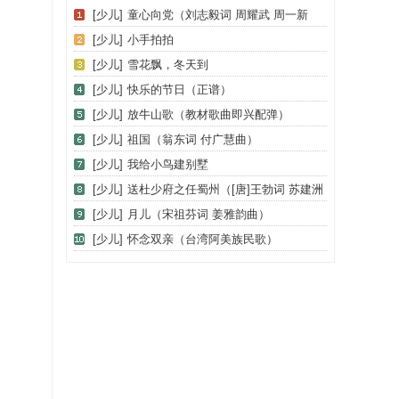
[少儿]
童心向党（刘志毅词 周耀武 周一新
曲）
[少儿]
小手拍拍
[少儿]
雪花飘，冬天到
[少儿]
快乐的节日（正谱）
[少儿]
放牛山歌（教材歌曲即兴配弹）
[少儿]
祖国（翁东词 付广慧曲）
[少儿]
我给小鸟建别墅
[少儿]
送杜少府之任蜀州（[唐]王勃词 苏建洲
曲）
[少儿]
月儿（宋祖芬词 姜雅韵曲）
[少儿]
怀念双亲（台湾阿美族民歌）