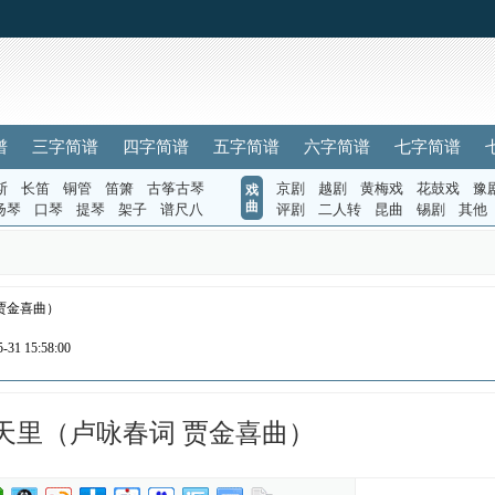
谱
三字简谱
四字简谱
五字简谱
六字简谱
七字简谱
斯
长笛
铜管
笛箫
古筝古琴
京剧
越剧
黄梅戏
花鼓戏
豫
戏
曲
扬琴
口琴
提琴
架子
谱尺八
评剧
二人转
昆曲
锡剧
其他
贾金喜曲）
31 15:58:00
天里（卢咏春词 贾金喜曲）