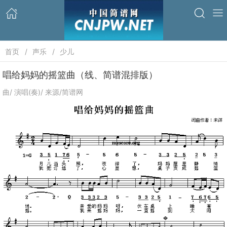
首页
声乐
少儿
唱给妈妈的摇篮曲（线、简谱混排版）
曲/ 演唱(奏)/ 来源/简谱网