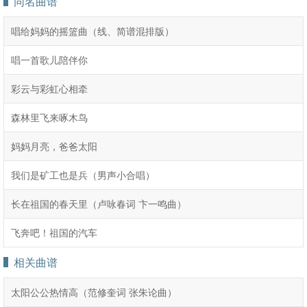
同名曲谱
唱给妈妈的摇篮曲（线、简谱混排版）
唱一首歌儿陪伴你
彩云与彩虹心相牵
森林里飞来啄木鸟
妈妈月亮，爸爸太阳
我们是矿工也是兵（男声小合唱）
长在祖国的春天里（卢咏春词 卞一鸣曲）
飞奔吧！祖国的汽车
相关曲谱
太阳公公热情高（范修奎词 张朱论曲）