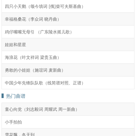
四只小天鹅（颂今填词 [俄]柴可夫斯基曲）
幸福格桑花（李众词 晓丹曲）
鸡仔嘴嘴无母引 （广东陵水摇儿歌）
娃娃和星星
海浪花（叶文祥词 梁贵玉曲）
勇敢的小娃娃（施谊词 麦新曲）
中国少年先锋队队歌（线简谱对照、正谱）
热门曲谱
童心向党（刘志毅词 周耀武 周一新曲）
小手拍拍
雪花飘，冬天到