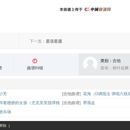
下一首：
星语星愿
类别：
吉他
谱
曲谱纠错
发布：秋叶起舞
小芳
[
吉他曲谱
]
花海（D调指法 弹唱六线
挥着翅膀的女孩（尤克里里指弹独
[
吉他曲谱
]
带我走
游乐场
帮助
|