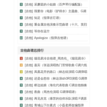
[吉他]
采蘑菇的小姑娘（百声琴行编配版）
[吉他]
我要你（电影《驴得水》主题曲、G调
版）
[吉他]
知足（指弹吉它谱）
[吉他]
重金属吉他演奏示范曲谱（十六、英烈
殿堂）
[吉他]
等你在远方
[吉他]
Apologize（指弹吉他谱）
吉他曲谱总排行
[吉他]
烟花易冷吉他谱_周杰伦_《烟花易冷》
C调弹唱谱_高清六线谱
[吉他]
嘉宾（张远演唱热门苦情歌曲 C调六线
弹唱谱）
[吉他]
凤凰花开的路口（林志炫演唱 G调弹唱
谱）
[吉他]
还是会想你（林达浪&h3R3演唱 G调弹
唱六线谱）
[吉他]
桥边姑娘（海伦代表歌曲 C调吉他独奏
谱）
[吉他]
夜曲（周杰伦演唱 G调弹唱谱）
[吉他]
再见杰克（痛苦的信仰乐队演唱 F调原
调版）
[吉他]
青城山下白素贞（小磊老师改编指弹