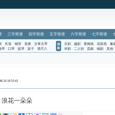
谱
三字简谱
四字简谱
五字简谱
六字简谱
七字简谱
斯
长笛
铜管
笛箫
古筝古琴
京剧
越剧
黄梅戏
花鼓戏
豫
戏
曲
扬琴
口琴
提琴
架子
谱尺八
评剧
二人转
昆曲
锡剧
其他
-24 10:53:43
浪花一朵朵