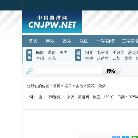
首页
声乐
器乐
戏曲
一字简谱
二字简
民歌
通俗
美声
钢琴
电子琴
手风琴
萨克
声
器
乐
乐
合唱
少儿
吉他
葫芦丝
二胡
琵琶
您所在的位置：
首页
>
器乐
>
吉他
> 浪花一朵朵
词：
曲：
演唱(奏)：
来源：简谱网
热度：
153 ℃
日期：2025-08