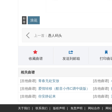
标
浪花
签
上一首：
愚人码头
收藏曲谱
发送到邮箱
打印曲
相关曲谱
[
吉他曲谱
]
青春无处安放
[
吉他曲谱
]
[
吉他曲谱
]
爱情转移（酷音小伟C调中级版）
[
吉他曲谱
]
奏）
[
吉他曲谱
]
你安静起来
[
吉他曲谱
]
关于我们
|
联系我们
|
版权声明
|
免责声明
|
网站合作
|
网站