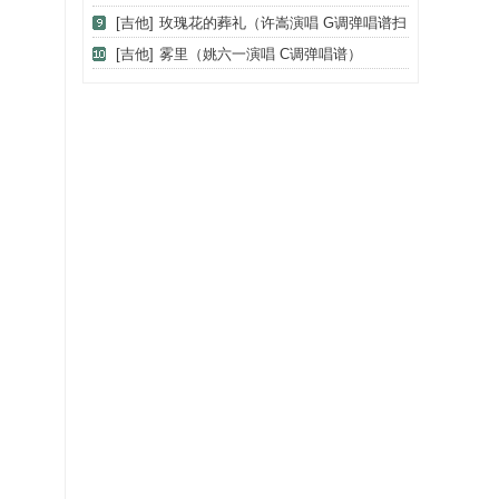
谱）
[吉他]
玫瑰花的葬礼（许嵩演唱 G调弹唱谱扫
弦+拍弦）
[吉他]
雾里（姚六一演唱 C调弹唱谱）