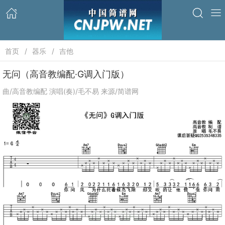
首页
器乐
吉他
无问（高音教编配·G调入门版）
曲/高音教编配 演唱(奏)/毛不易 来源/简谱网