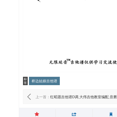
标
桥边姑娘吉他谱
签
上一首：
红昭愿吉他谱D调,大伟吉他教室编配,音