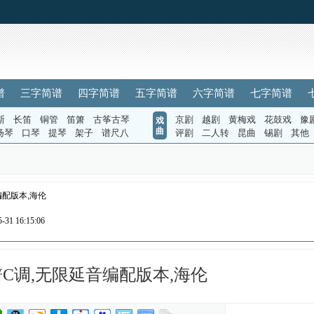
谱
三字简谱
四字简谱
五字简谱
六字简谱
七字简谱
斯
长笛
铜管
笛箫
古筝古琴
京剧
越剧
黄梅戏
花鼓戏
豫
戏
曲
扬琴
口琴
提琴
架子
谱尺八
评剧
二人转
昆曲
锡剧
其他
编配版本,海伦
31 16:15:06
C调,无限延音编配版本,海伦