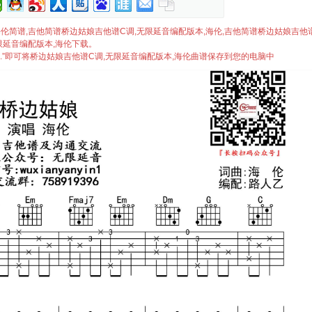
本,海伦简谱,吉他简谱桥边姑娘吉他谱C调,无限延音编配版本,海伦,吉他简谱桥边姑娘吉他
限延音编配版本,海伦下载。
..”即可将桥边姑娘吉他谱C调,无限延音编配版本,海伦曲谱保存到您的电脑中