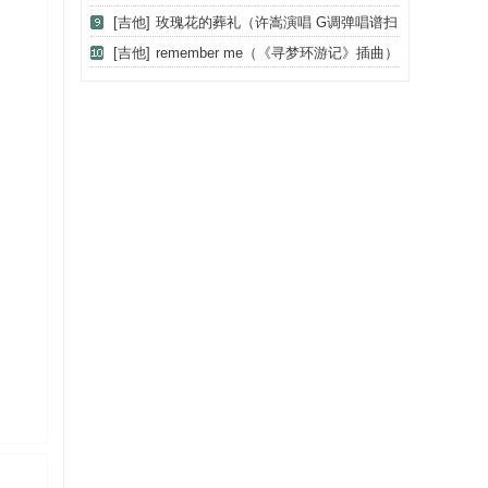
谱）
[吉他]
玫瑰花的葬礼（许嵩演唱 G调弹唱谱扫
弦+拍弦）
[吉他]
remember me（《寻梦环游记》插曲）