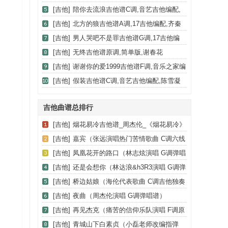
版本,芃文音乐编配,李宗盛
[吉他]
陪你去流浪吉他谱C调,音艺吉他编配,
薛之谦
[吉他]
北方的狼吉他谱A调,17吉他编配,齐秦
[吉他]
男人哭吧不是罪吉他谱G调,17吉他编
配,刘德华
[吉他]
无终吉他谱原调,简单版,谢春花
[吉他]
谢谢你的爱1999吉他谱F调,音乐之家编
配,谢霆锋
[吉他]
假装吉他谱C调,音艺吉他编配,陈雪凝
吉他曲谱总排行
[吉他]
烟花易冷吉他谱_周杰伦_《烟花易冷》
C调弹唱谱_高清六线谱
[吉他]
嘉宾（张远演唱热门苦情歌曲 C调六线
弹唱谱）
[吉他]
凤凰花开的路口（林志炫演唱 G调弹唱
谱）
[吉他]
还是会想你（林达浪&h3R3演唱 G调弹
唱六线谱）
[吉他]
桥边姑娘（海伦代表歌曲 C调吉他独奏
谱）
[吉他]
夜曲（周杰伦演唱 G调弹唱谱）
[吉他]
再见杰克（痛苦的信仰乐队演唱 F调原
调版）
[吉他]
青城山下白素贞（小磊老师改编指弹