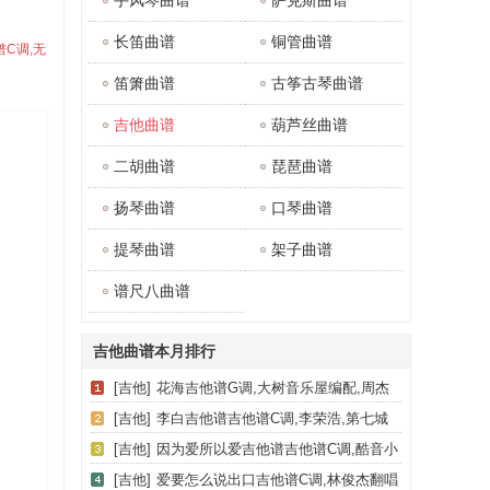
手风琴曲谱
萨克斯曲谱
长笛曲谱
铜管曲谱
谱C调,无
笛箫曲谱
古筝古琴曲谱
吉他曲谱
葫芦丝曲谱
二胡曲谱
琵琶曲谱
扬琴曲谱
口琴曲谱
提琴曲谱
架子曲谱
谱尺八曲谱
吉他曲谱本月排行
[吉他]
花海吉他谱G调,大树音乐屋编配,周杰
伦
[吉他]
李白吉他谱吉他谱C调,李荣浩,第七城
市编配
[吉他]
因为爱所以爱吉他谱吉他谱C调,酷音小
伟编谱,谢霆锋
[吉他]
爱要怎么说出口吉他谱C调,林俊杰翻唱