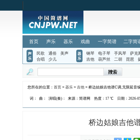
首页
声乐
器乐
戏曲
一字简谱
二字简
民歌
通俗
美声
钢琴
电子琴
手风琴
萨克
声
器
乐
乐
合唱
少儿
吉他
葫芦丝
二胡
琵琶
您所在的位置：
首页
>
器乐
>
吉他
> 桥边姑娘吉他谱C调,无限延音
词：
曲：
演唱(奏)：
来源：简谱网
热度：
17 ℃
日期：2026-05-
桥边姑娘吉他谱