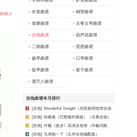
手风琴曲谱
萨克斯曲谱
长笛曲谱
铜管曲谱
E调,小
笛箫曲谱
古筝古琴曲谱
吉他曲谱
葫芦丝曲谱
二胡曲谱
琵琶曲谱
扬琴曲谱
口琴曲谱
提琴曲谱
架子曲谱
谱尺八曲谱
吉他曲谱本月排行
[吉他]
Wonderful Tonight（岸部真明指弹吉他
谱）
[吉他]
协奏曲（巴斯顿作曲版）（古典吉他）
[吉他]
许巍《故乡》高清吉他谱（许巍词曲、
侍书琴社编配版）
[吉他]
兄弟抱一下（左岸吉他编配版）