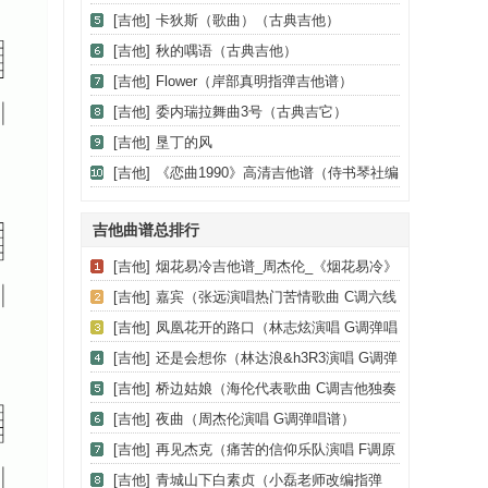
[吉他]
卡狄斯（歌曲）（古典吉他）
[吉他]
秋的喁语（古典吉他）
[吉他]
Flower（岸部真明指弹吉他谱）
[吉他]
委内瑞拉舞曲3号（古典吉它）
[吉他]
垦丁的风
[吉他]
《恋曲1990》高清吉他谱（侍书琴社编
配版）
吉他曲谱总排行
[吉他]
烟花易冷吉他谱_周杰伦_《烟花易冷》
C调弹唱谱_高清六线谱
[吉他]
嘉宾（张远演唱热门苦情歌曲 C调六线
弹唱谱）
[吉他]
凤凰花开的路口（林志炫演唱 G调弹唱
谱）
[吉他]
还是会想你（林达浪&h3R3演唱 G调弹
唱六线谱）
[吉他]
桥边姑娘（海伦代表歌曲 C调吉他独奏
谱）
[吉他]
夜曲（周杰伦演唱 G调弹唱谱）
[吉他]
再见杰克（痛苦的信仰乐队演唱 F调原
调版）
[吉他]
青城山下白素贞（小磊老师改编指弹