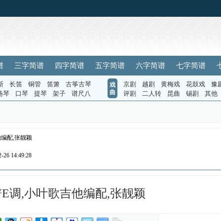
谱
三字简谱
四字简谱
五字简谱
六字简谱
七字简谱
斯
长笛
铜管
笛箫
古筝古琴
京剧
越剧
黄梅戏
花鼓戏
豫
戏
曲
扬琴
口琴
提琴
架子
谱尺八
评剧
二人转
昆曲
锡剧
其他
他编配,张靓颖
26 14:49:28
E调,小叶歌吉他编配,张靓颖