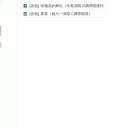
谱）
[吉他]
玫瑰花的葬礼（许嵩演唱 G调弹唱谱扫
弦+拍弦）
[吉他]
雾里（姚六一演唱 C调弹唱谱）