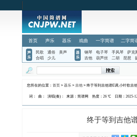
首页
声乐
器乐
戏曲
一字简谱
二字简
民歌
通俗
美声
钢琴
电子琴
手风琴
萨克
声
器
乐
乐
合唱
少儿
吉他
葫芦丝
二胡
琵琶
您所在的位置：
首页
>
器乐
>
吉他
> 终于等到吉他谱E调,小叶歌吉
词：
曲：
演唱(奏)：
来源：简谱网
热度：
26 ℃
日期：2025-12-
终于等到吉他谱