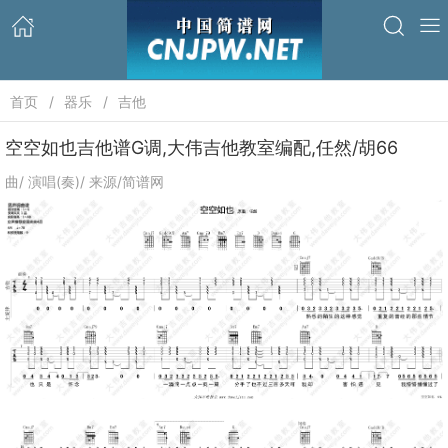
首页
器乐
吉他
空空如也吉他谱G调,大伟吉他教室编配,任然/胡66
曲/ 演唱(奏)/ 来源/简谱网