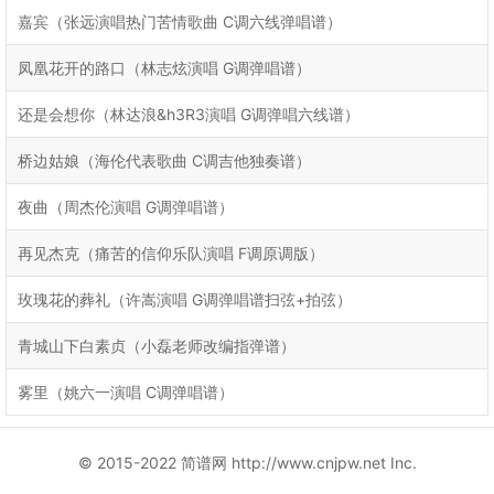
嘉宾（张远演唱热门苦情歌曲 C调六线弹唱谱）
凤凰花开的路口（林志炫演唱 G调弹唱谱）
还是会想你（林达浪&h3R3演唱 G调弹唱六线谱）
桥边姑娘（海伦代表歌曲 C调吉他独奏谱）
夜曲（周杰伦演唱 G调弹唱谱）
再见杰克（痛苦的信仰乐队演唱 F调原调版）
玫瑰花的葬礼（许嵩演唱 G调弹唱谱扫弦+拍弦）
青城山下白素贞（小磊老师改编指弹谱）
雾里（姚六一演唱 C调弹唱谱）
© 2015-2022 简谱网 http://www.cnjpw.net Inc.