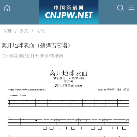
首页
器乐
吉他
离开地球表面（指弹吉它谱）
曲/ 演唱(奏)/五月天 来源/简谱网