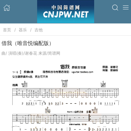
首页
器乐
吉他
借我（唯音悦编配版）
曲/ 演唱(奏)/谢春花 来源/简谱网