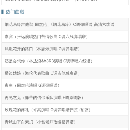
热门曲谱
烟花易冷吉他谱_周杰伦_《烟花易冷》C调弹唱谱_高清六线谱
嘉宾（张远演唱热门苦情歌曲 C调六线弹唱谱）
凤凰花开的路口（林志炫演唱 G调弹唱谱）
还是会想你（林达浪&h3R3演唱 G调弹唱六线谱）
桥边姑娘（海伦代表歌曲 C调吉他独奏谱）
夜曲（周杰伦演唱 G调弹唱谱）
再见杰克（痛苦的信仰乐队演唱 F调原调版）
玫瑰花的葬礼（许嵩演唱 G调弹唱谱扫弦+拍弦）
青城山下白素贞（小磊老师改编指弹谱）