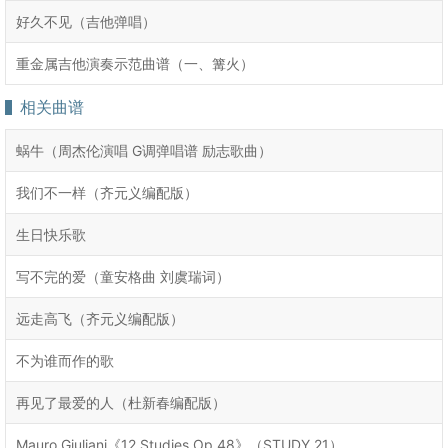
好久不见（吉他弹唱）
重金属吉他演奏示范曲谱（一、篝火）
相关曲谱
蜗牛（周杰伦演唱 G调弹唱谱 励志歌曲）
我们不一样（齐元义编配版）
生日快乐歌
写不完的爱（童安格曲 刘虞瑞词）
远走高飞（齐元义编配版）
不为谁而作的歌
再见了最爱的人（杜新春编配版）
Mauro Giuliani《12 Studies,Op.48》（STUDY 21）