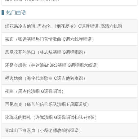
热门曲谱
烟花易冷吉他谱_周杰伦_《烟花易冷》C调弹唱谱_高清六线谱
嘉宾（张远演唱热门苦情歌曲 C调六线弹唱谱）
凤凰花开的路口（林志炫演唱 G调弹唱谱）
还是会想你（林达浪&h3R3演唱 G调弹唱六线谱）
桥边姑娘（海伦代表歌曲 C调吉他独奏谱）
夜曲（周杰伦演唱 G调弹唱谱）
再见杰克（痛苦的信仰乐队演唱 F调原调版）
玫瑰花的葬礼（许嵩演唱 G调弹唱谱扫弦+拍弦）
青城山下白素贞（小磊老师改编指弹谱）